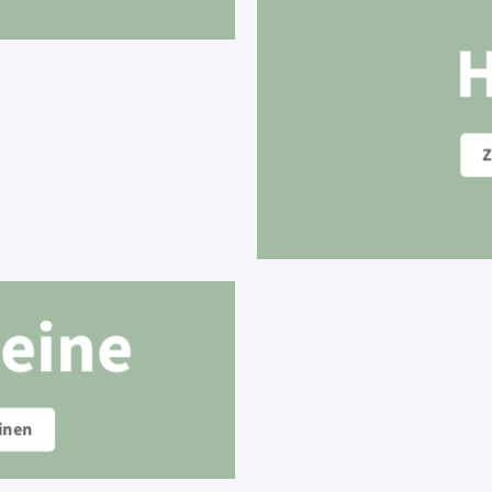
Z
eine
inen