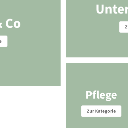
Unte
& Co
Z
e
Pflege
Zur Kategorie