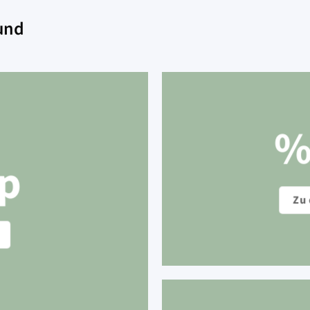
Hund
%
p
Zu