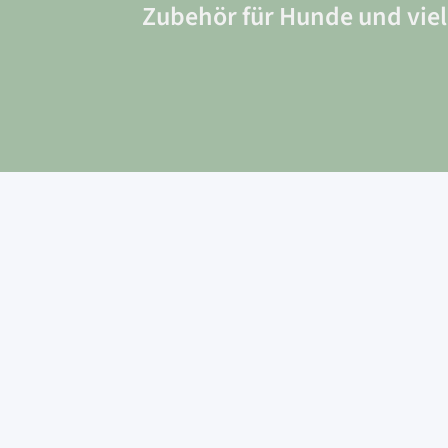
Zubehör für Hunde und vi
Versand
Ab 69€ Kostenfrei in DE