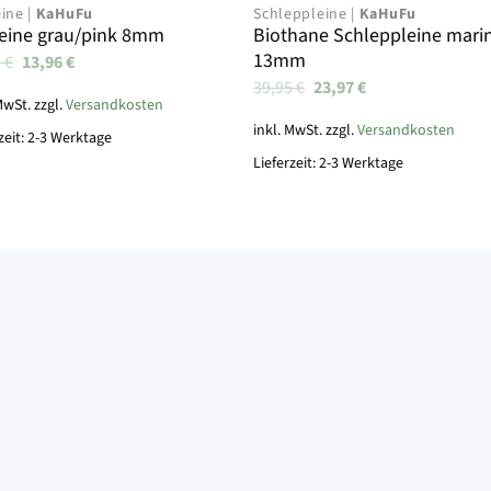
ine |
KaHuFu
Schleppleine |
KaHuFu
Biothane Schleppleine mari
eine grau/pink 8mm
13mm
Ursprünglicher
Aktueller
0
€
13,96
€
Preis
Preis
Ursprünglicher
Aktueller
39,95
€
23,97
€
war:
ist:
Preis
Preis
MwSt. zzgl.
Versandkosten
34,90 €
13,96 €.
war:
ist:
inkl. MwSt. zzgl.
Versandkosten
39,95 €
23,97 €.
zeit: 2-3 Werktage
Lieferzeit: 2-3 Werktage
Newsl
Melde dich