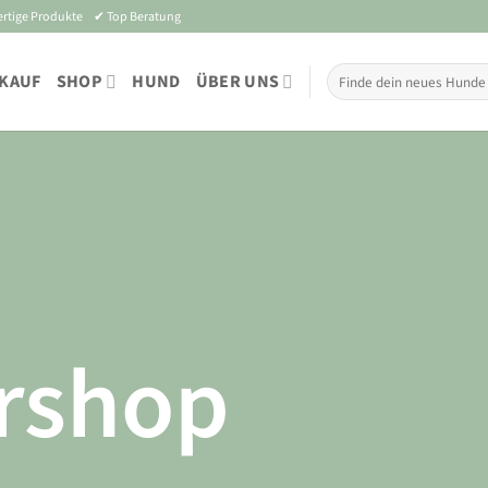
ertige Produkte ✔ Top Beratung
Suchen
KAUF
SHOP
HUND
ÜBER UNS
nach:
rshop