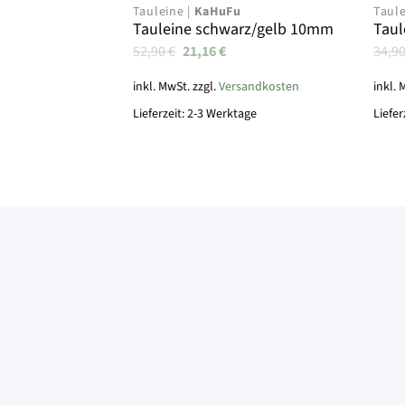
Tauleine |
KaHuFu
Taule
Tauleine schwarz/gelb 10mm
Taul
Ursprünglicher
Aktueller
52,90
€
21,16
€
34,9
Preis
Preis
war:
ist:
inkl. MwSt. zzgl.
Versandkosten
inkl. 
52,90 €
21,16 €.
Lieferzeit: 2-3 Werktage
Liefer