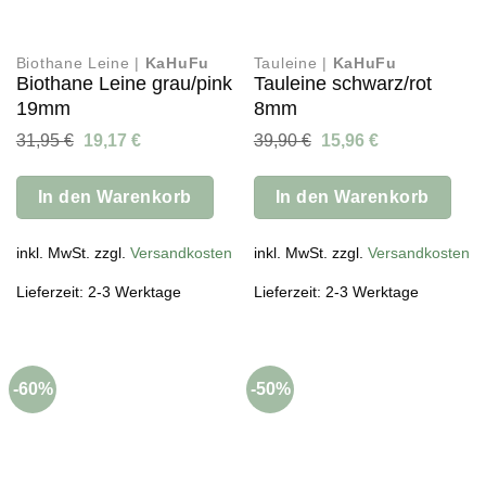
Biothane Leine |
KaHuFu
Tauleine |
KaHuFu
Biothane Leine grau/pink
Tauleine schwarz/rot
19mm
8mm
Ursprünglicher
Aktueller
Ursprünglicher
Aktueller
31,95
€
19,17
€
39,90
€
15,96
€
Preis
Preis
Preis
Preis
war:
ist:
war:
ist:
31,95 €
19,17 €.
39,90 €
15,96 €.
In den Warenkorb
In den Warenkorb
inkl. MwSt. zzgl.
Versandkosten
inkl. MwSt. zzgl.
Versandkosten
Lieferzeit: 2-3 Werktage
Lieferzeit: 2-3 Werktage
-60%
-50%