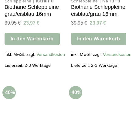
Schleppleine |
KaHuFu
Schleppleine |
KaHuFu
Biothane Schleppleine
Biothane Schleppleine
grau/eisblau 16mm
eisblau/grau 16mm
Ursprünglicher
Aktueller
Ursprünglicher
Aktueller
39,95
€
23,97
€
39,95
€
23,97
€
Preis
Preis
Preis
Preis
war:
ist:
war:
ist:
39,95 €
23,97 €.
39,95 €
23,97 €.
In den Warenkorb
In den Warenkorb
inkl. MwSt. zzgl.
Versandkosten
inkl. MwSt. zzgl.
Versandkosten
Lieferzeit: 2-3 Werktage
Lieferzeit: 2-3 Werktage
-40%
-40%