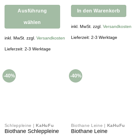
war:
ist:
36,95 €
22,17 €.
Ausführung
In den Warenkorb
wählen
inkl. MwSt. zzgl.
Versandkosten
Dieses
Lieferzeit: 2-3 Werktage
Produkt
inkl. MwSt. zzgl.
Versandkosten
weist
Lieferzeit: 2-3 Werktage
mehrere
Varianten
auf.
Die
-40%
-40%
Optionen
können
auf
der
Produktseite
gewählt
werden
Schleppleine |
KaHuFu
Biothane Leine |
KaHuFu
Biothane Schleppleine
Biothane Leine