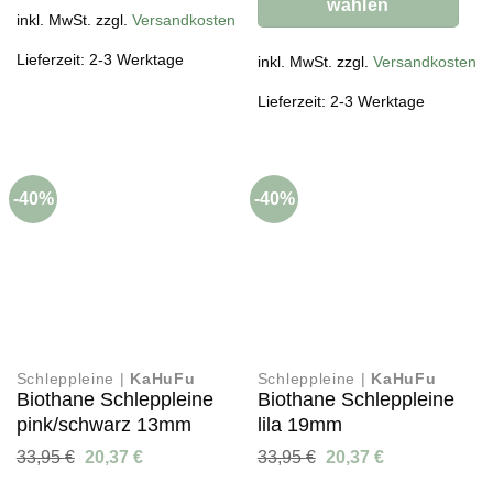
wählen
inkl. MwSt. zzgl.
Versandkosten
Dieses
Lieferzeit: 2-3 Werktage
Produkt
inkl. MwSt. zzgl.
Versandkosten
weist
Lieferzeit: 2-3 Werktage
mehrere
Varianten
auf.
Die
-40%
-40%
Optionen
können
auf
der
Produktseite
gewählt
werden
Schleppleine |
KaHuFu
Schleppleine |
KaHuFu
Biothane Schleppleine
Biothane Schleppleine
pink/schwarz 13mm
lila 19mm
Ursprünglicher
Aktueller
Ursprünglicher
Aktueller
33,95
€
20,37
€
33,95
€
20,37
€
Preis
Preis
Preis
Preis
war:
ist:
war:
ist: