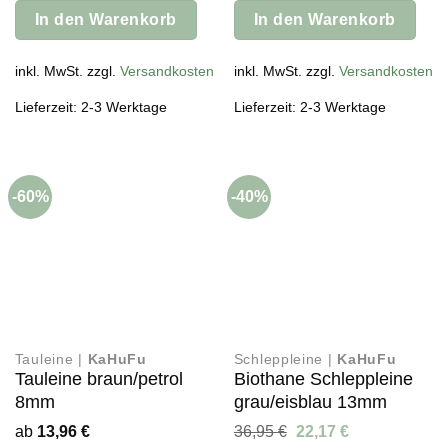
33,95 €
20,37 €.
33,95 €
20,37 €.
In den Warenkorb
In den Warenkorb
inkl. MwSt. zzgl.
Versandkosten
inkl. MwSt. zzgl.
Versandkosten
Lieferzeit: 2-3 Werktage
Lieferzeit: 2-3 Werktage
-60%
-40%
Tauleine |
KaHuFu
Schleppleine |
KaHuFu
Tauleine braun/petrol
Biothane Schleppleine
8mm
grau/eisblau 13mm
Ursprünglicher
Aktueller
ab
13,96
€
36,95
€
22,17
€
Preis
Preis