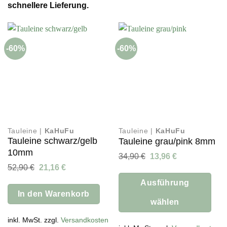
schnellere Lieferung.
-60%
-60%
Tauleine |
KaHuFu
Tauleine |
KaHuFu
Tauleine schwarz/gelb
Tauleine grau/pink 8mm
10mm
Ursprünglicher
Aktueller
34,90
€
13,96
€
Preis
Preis
Ursprünglicher
Aktueller
52,90
€
21,16
€
war:
ist:
Preis
Preis
34,90 €
13,96 €.
Ausführung
war:
ist:
52,90 €
21,16 €.
In den Warenkorb
wählen
Dieses
inkl. MwSt. zzgl.
Versandkosten