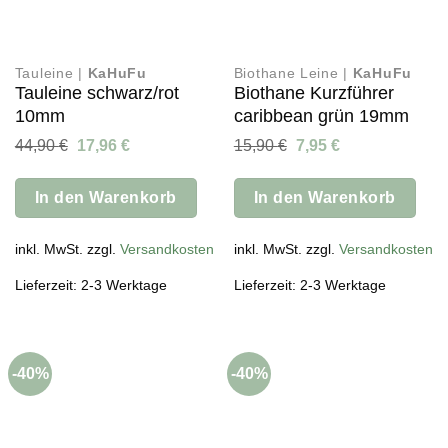
Tauleine |
KaHuFu
Biothane Leine |
KaHuFu
Tauleine schwarz/rot
Biothane Kurzführer
10mm
caribbean grün 19mm
Ursprünglicher
Aktueller
Ursprünglicher
Aktueller
44,90
€
17,96
€
15,90
€
7,95
€
Preis
Preis
Preis
Preis
war:
ist:
war:
ist:
44,90 €
17,96 €.
15,90 €
7,95 €.
In den Warenkorb
In den Warenkorb
inkl. MwSt. zzgl.
Versandkosten
inkl. MwSt. zzgl.
Versandkosten
Lieferzeit: 2-3 Werktage
Lieferzeit: 2-3 Werktage
-40%
-40%