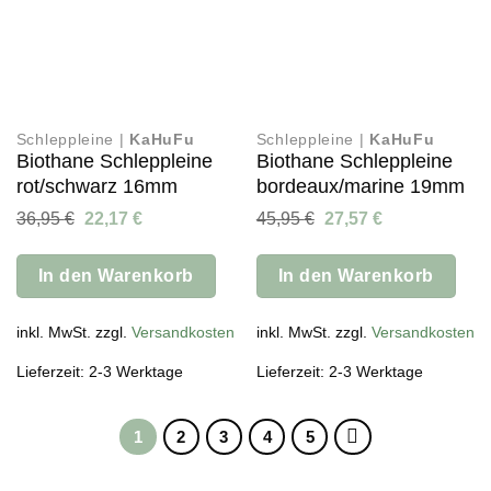
Schleppleine |
KaHuFu
Schleppleine |
KaHuFu
Biothane Schleppleine
Biothane Schleppleine
rot/schwarz 16mm
bordeaux/marine 19mm
Ursprünglicher
Aktueller
Ursprünglicher
Aktueller
36,95
€
22,17
€
45,95
€
27,57
€
Preis
Preis
Preis
Preis
war:
ist:
war:
ist:
36,95 €
22,17 €.
45,95 €
27,57 €.
In den Warenkorb
In den Warenkorb
inkl. MwSt. zzgl.
Versandkosten
inkl. MwSt. zzgl.
Versandkosten
Lieferzeit: 2-3 Werktage
Lieferzeit: 2-3 Werktage
1
2
3
4
5