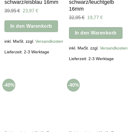
schwarz/eisblau 16mm
schwarz/leuchtgelb
16mm
Ursprünglicher
Aktueller
39,95
€
23,97
€
Preis
Preis
Ursprünglicher
Aktueller
32,95
€
19,77
€
war:
ist:
Preis
Preis
39,95 €
23,97 €.
In den Warenkorb
war:
ist:
32,95 €
19,77 €.
In den Warenkorb
inkl. MwSt. zzgl.
Versandkosten
inkl. MwSt. zzgl.
Versandkosten
Lieferzeit: 2-3 Werktage
Lieferzeit: 2-3 Werktage
-40%
-40%