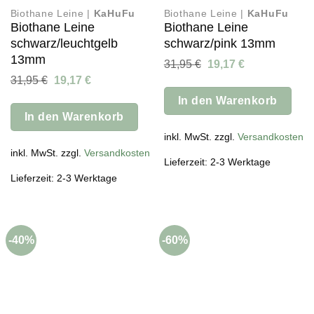
Biothane Leine |
KaHuFu
Biothane Leine |
KaHuFu
Biothane Leine
Biothane Leine
schwarz/leuchtgelb
schwarz/pink 13mm
13mm
Ursprünglicher
Aktueller
31,95
€
19,17
€
Preis
Preis
Ursprünglicher
Aktueller
31,95
€
19,17
€
war:
ist:
Preis
Preis
31,95 €
19,17 €.
In den Warenkorb
war:
ist:
31,95 €
19,17 €.
In den Warenkorb
inkl. MwSt. zzgl.
Versandkosten
inkl. MwSt. zzgl.
Versandkosten
Lieferzeit: 2-3 Werktage
Lieferzeit: 2-3 Werktage
-40%
-60%