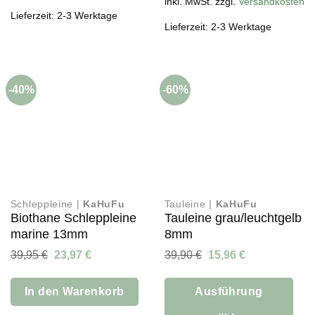
Produkt
inkl. MwSt. zzgl.
Versandkosten
Lieferzeit: 2-3 Werktage
weist
Lieferzeit: 2-3 Werktage
mehrere
Varianten
auf.
Die
-40%
-60%
Optionen
können
auf
der
Produktseite
gewählt
werden
Schleppleine |
KaHuFu
Tauleine |
KaHuFu
Biothane Schleppleine
Tauleine grau/leuchtgelb
marine 13mm
8mm
Ursprünglicher
Aktueller
Ursprünglicher
Aktueller
39,95
€
23,97
€
39,90
€
15,96
€
Preis
Preis
Preis
Preis
war:
ist:
war:
ist:
39,95 €
23,97 €.
39,90 €
15,96 €.
In den Warenkorb
Ausführung