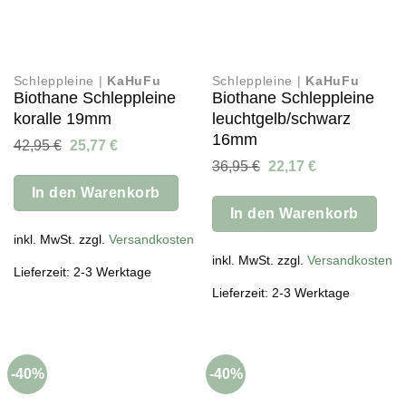
Schleppleine |
KaHuFu
Schleppleine |
KaHuFu
Biothane Schleppleine
Biothane Schleppleine
koralle 19mm
leuchtgelb/schwarz
16mm
Ursprünglicher
Aktueller
42,95
€
25,77
€
Preis
Preis
Ursprünglicher
Aktueller
36,95
€
22,17
€
war:
ist:
Preis
Preis
42,95 €
25,77 €.
In den Warenkorb
war:
ist:
36,95 €
22,17 €.
In den Warenkorb
inkl. MwSt. zzgl.
Versandkosten
inkl. MwSt. zzgl.
Versandkosten
Lieferzeit: 2-3 Werktage
Lieferzeit: 2-3 Werktage
-40%
-40%