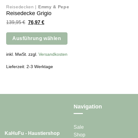
Reisedecken |
Emmy & Pepe
Reisedecke Grigio
Ursprünglicher
Aktueller
139,95
€
76,97
€
Preis
Preis
war:
ist:
139,95 €
76,97 €.
Ausführung wählen
Dieses
Produkt
inkl. MwSt. zzgl.
Versandkosten
weist
Lieferzeit: 2-3 Werktage
mehrere
Varianten
auf.
Die
Optionen
können
auf
Navigation
der
Produktseite
gewählt
Sale
werden
KaHuFu - Haustiershop
Shop