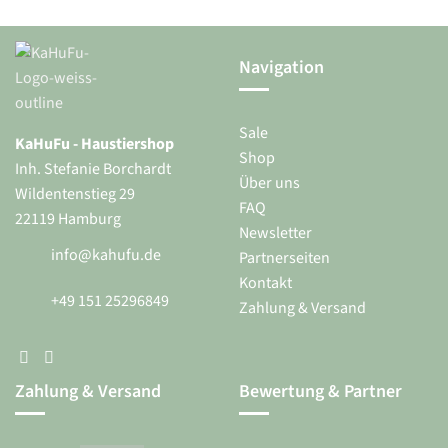
Die
auf.
Optionen
Die
können
Optionen
Navigation
auf
können
der
auf
Produktseite
der
Sale
gewählt
Produktseite
KaHuFu - Haustiershop
werden
gewählt
Shop
Inh. Stefanie Borchardt
werden
Über uns
Wildentenstieg 29
FAQ
22119 Hamburg
Newsletter
info@kahufu.de
Partnerseiten
Kontakt
+49 151 25296849
Zahlung & Versand
Zahlung & Versand
Bewertung & Partner