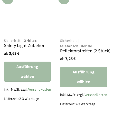
Sicherheit |
Orbiloc
Sicherheit |
Safety Light Zubehör
telefonschilder.de
Reflektorstreifen (2 Stück)
ab
3,63
€
ab
7,25
€
Ausführung
Ausführung
wählen
wählen
Dieses
Produkt
inkl. MwSt. zzgl.
Versandkosten
Dieses
weist
Produkt
inkl. MwSt. zzgl.
Versandkosten
Lieferzeit: 2-3 Werktage
mehrere
weist
Lieferzeit: 2-3 Werktage
Varianten
mehrere
auf.
Varianten