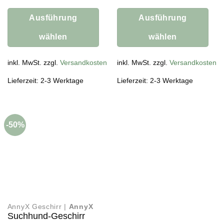
Ausführung
Ausführung
wählen
wählen
Dieses
Dieses
Produkt
inkl. MwSt. zzgl.
Versandkosten
Produkt
inkl. MwSt. zzgl.
Versandkosten
weist
weist
Lieferzeit: 2-3 Werktage
Lieferzeit: 2-3 Werktage
mehrere
mehrere
Varianten
Varianten
auf.
auf.
Die
Die
-50%
Optionen
Optionen
können
können
auf
auf
der
der
Produktseite
Produktseite
gewählt
gewählt
werden
werden
AnnyX Geschirr |
AnnyX
Suchhund-Geschirr