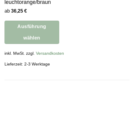
leuchtorange/braun
ab
36,25
€
Ausführung
wählen
Dieses
Produkt
inkl. MwSt. zzgl.
Versandkosten
weist
Lieferzeit: 2-3 Werktage
mehrere
Varianten
auf.
Die
Optionen
können
auf
der
Produktseite
gewählt
werden