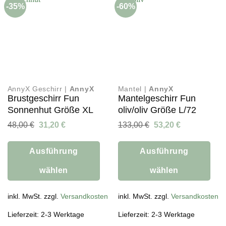
-35%
-60%
AnnyX Geschirr |
AnnyX
Mantel |
AnnyX
Brustgeschirr Fun
Mantelgeschirr Fun
Sonnenhut Größe XL
oliv/oliv Größe L/72
Ursprünglicher
Aktueller
Ursprünglicher
Aktueller
48,00
€
31,20
€
133,00
€
53,20
€
Preis
Preis
Preis
Preis
war:
ist:
war:
ist:
48,00 €
31,20 €.
133,00 €
53,20 €.
Ausführung
Ausführung
wählen
wählen
Dieses
Dieses
Produkt
inkl. MwSt. zzgl.
Versandkosten
Produkt
inkl. MwSt. zzgl.
Versandkosten
weist
weist
Lieferzeit: 2-3 Werktage
Lieferzeit: 2-3 Werktage
mehrere
mehrere