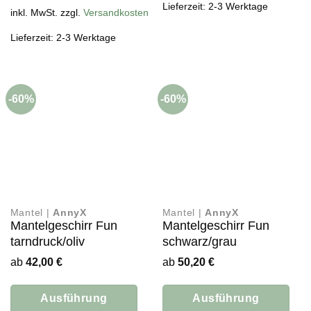
Lieferzeit: 2-3 Werktage
mehrere
Produkt
inkl. MwSt. zzgl.
Versandkosten
Varianten
weist
Lieferzeit: 2-3 Werktage
auf.
mehrere
Die
Varianten
Optionen
auf.
können
Die
auf
-60%
-60%
Optionen
der
können
Produktseite
auf
gewählt
der
werden
Produktseite
gewählt
werden
Mantel |
AnnyX
Mantel |
AnnyX
Mantelgeschirr Fun
Mantelgeschirr Fun
tarndruck/oliv
schwarz/grau
ab
42,00
€
ab
50,20
€
Ausführung
Ausführung