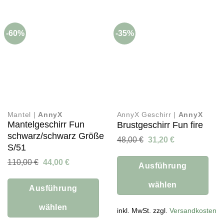
Varianten
Varianten
auf.
auf.
Die
Die
-60%
-35%
Optionen
Optionen
können
können
auf
auf
der
der
Produktseite
Produktseite
gewählt
gewählt
werden
werden
Mantel |
AnnyX
AnnyX Geschirr |
AnnyX
Mantelgeschirr Fun
Brustgeschirr Fun fire
schwarz/schwarz Größe
Ursprünglicher
Aktueller
48,00
€
31,20
€
S/51
Preis
Preis
war:
ist:
Ursprünglicher
Aktueller
110,00
€
44,00
€
48,00 €
31,20 €.
Ausführung
Preis
Preis
war:
ist:
wählen
110,00 €
44,00 €.
Ausführung
Dieses
wählen
Produkt
inkl. MwSt. zzgl.
Versandkosten
weist
Dieses