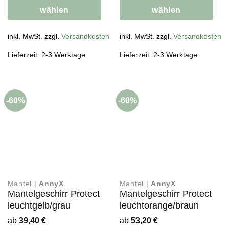
wählen
wählen
Dieses
Dieses
Produkt
inkl. MwSt. zzgl.
Versandkosten
Produkt
inkl. MwSt. zzgl.
Versandkosten
weist
weist
Lieferzeit: 2-3 Werktage
Lieferzeit: 2-3 Werktage
mehrere
mehrere
Varianten
Varianten
auf.
auf.
Die
Die
-60%
-60%
Optionen
Optionen
können
können
auf
auf
der
der
Produktseite
Produktseite
gewählt
gewählt
werden
werden
Mantel |
AnnyX
Mantel |
AnnyX
Mantelgeschirr Protect
Mantelgeschirr Protect
leuchtgelb/grau
leuchtorange/braun
ab
39,40
€
ab
53,20
€