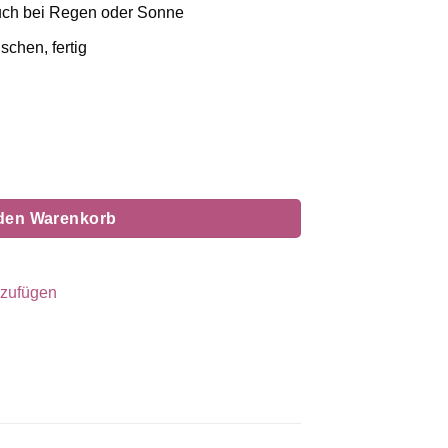
– auch bei Regen oder Sonne
schen, fertig
licher
tueller
eis
:
,95 €.
 den Warenkorb
nzufügen