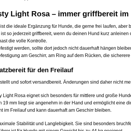
y Light Rosa – immer griffbereit im 
st die ideale Ergänzung für Hunde, die gerne frei laufen, aber 
 ist so jederzeit griffbereit, wenn du deinen Hund kurz anleinen
st die volle Kontrolle.
stigt werden, sollte dort jedoch nicht dauerhaft hängen bleib
 Befestigung am Geschirr, am Ring auf dem Rücken, die sichere
tzbereit für den Freilauf
estellt und sofort versandbereit. Änderungen sind daher nicht me
Light Rosa eignet sich besonders für mittlere und große Hunde,
n 19 mm liegt sie angenehm in der Hand und ermöglicht eine di
t im Freilauf und kann dauerhaft am Geschirr bleiben.
ximale Stabilität und Langlebigkeit. Sie sind besonders bruchf
ührer ist für Hunde mit einem Gewicht bis zu 44 kg geeignet.