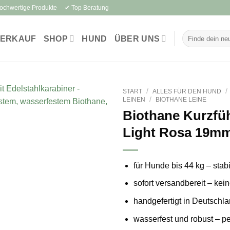
Hochwertige Produkte ✔ Top Beratung
Suchen
VERKAUF
SHOP
HUND
ÜBER UNS
nach:
/
/
START
ALLES FÜR DEN HUND
/
LEINEN
BIOTHANE LEINE
Biothane Kurzfü
Light Rosa 19m
für Hunde bis 44 kg – stabi
sofort versandbereit – kei
handgefertigt in Deutschla
wasserfest und robust – pe