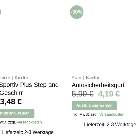
-30%
hirre |
Karlie
Auto |
Karlie
 Sportiv Plus Step and
Autosicherheitsgurt
Ursprünglic
Aktue
5,99
€
4,19
€
Geschirr
b
3,48
€
Preis
Preis
Ausführung wählen
war:
ist:
Dieses
sführung wählen
inkl. MwSt. zzgl.
Versandkosten
5,99 €
4,19 
Produkt
s
MwSt. zzgl.
Versandkosten
Lieferzeit: 2-3 Werktage
weist
kt
Lieferzeit: 2-3 Werktage
mehrere