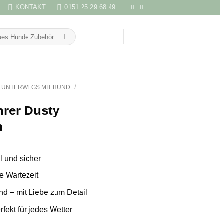
KONTAKT
0151 25 29 68 49
/
UNTERWEGS MIT HUND
hrer Dusty
m
l und sicher
ne Wartezeit
nd – mit Liebe zum Detail
rfekt für jedes Wetter