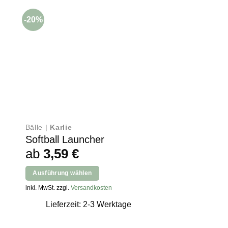
-20%
-35%
Bälle |
Karlie
Pflege |
Karlie
Professional
Softball Launcher
her
ller
ab
3,59
€
Massagestrieg
Ursp
7,99
€
5,1
Ausführung wählen
Prei
Dieses
In den Warenkorb
inkl. MwSt. zzgl.
Versandkosten
war
€.
Produkt
inkl. MwSt. zzgl.
Versan
7,99
Lieferzeit: 2-3 Werktage
weist
Lieferzeit: 2
mehrere