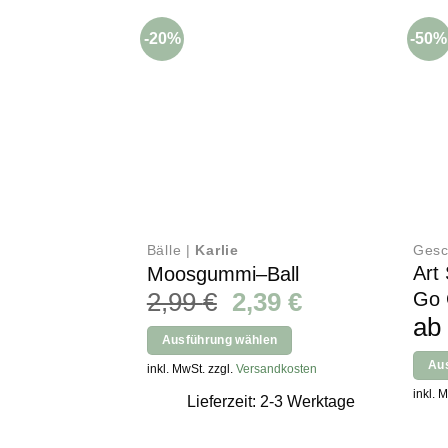
-20%
-50%
Bälle |
Karlie
Gesc
Art
Moosgummi–Ball
Ursprünglicher
Aktueller
2,99
€
2,39
€
Go 
Preis
Preis
a
Ausführung wählen
war:
ist:
Dieses
Au
inkl. MwSt. zzgl.
Versandkosten
2,99 €
2,39 €.
Produkt
Diese
inkl. 
Lieferzeit: 2-3 Werktage
weist
Produ
mehrere
weist