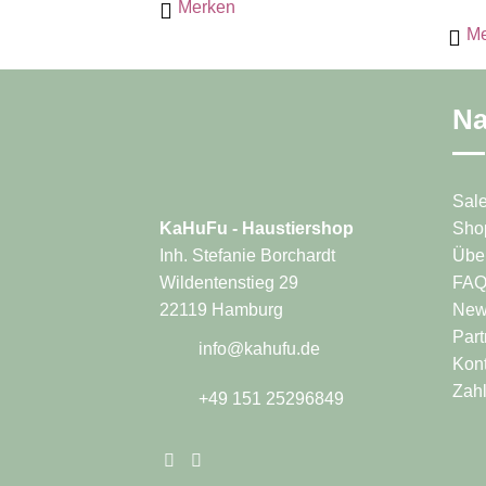
Merken
Varianten
mehr
Me
auf.
Varia
Die
auf.
Optionen
Die
können
Na
Opti
auf
könn
der
auf
Produktseite
der
Sal
gewählt
Produ
Sho
KaHuFu - Haustiershop
werden
gewäh
Übe
Inh. Stefanie Borchardt
werd
FA
Wildentenstieg 29
News
22119 Hamburg
Part
info@kahufu.de
Kont
Zah
+49 151 25296849