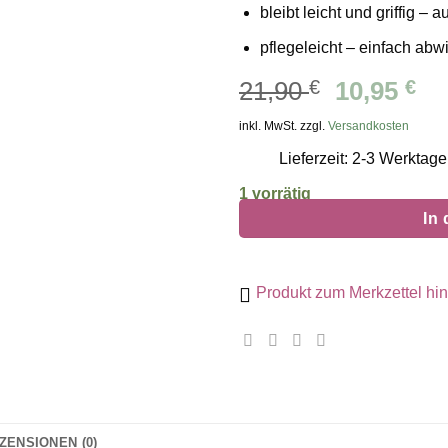
bleibt leicht und griffig 
pflegeleicht – einfach abwi
Ursprüng
Ak
21,90
€
10,95
€
Preis
Pr
inkl. MwSt. zzgl.
Versandkosten
war:
ist
Lieferzeit: 2-3 Werktage
21,90 €
10
1 vorrätig
In
Produkt zum Merkzettel hi
ZENSIONEN (0)