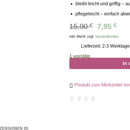
bleibt leicht und griffig 
pflegeleicht – einfach abwi
Ursprüng
Akt
15,90
€
7,95
€
Preis
Pre
inkl. MwSt. zzgl.
Versandkosten
war:
ist:
Lieferzeit: 2-3 Werktage
15,90 €
7,95
1 vorrätig
In
Produkt zum Merkzettel hi
ZENSIONEN (0)