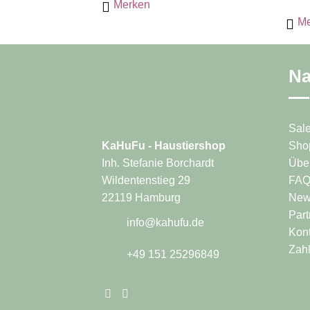
Merken
mehr
Me
Varia
auf.
Die
Na
Opti
könn
auf
der
Sal
Produ
Sho
KaHuFu - Haustiershop
gewäh
Übe
Inh. Stefanie Borchardt
werd
FA
Wildentenstieg 29
News
22119 Hamburg
Part
info@kahufu.de
Kont
Zah
+49 151 25296849