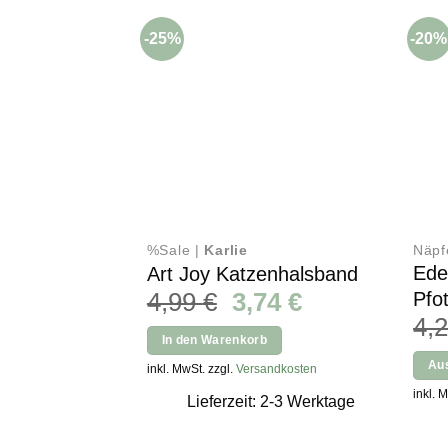
-25%
-20%
%Sale |
Karlie
Näpf
Ede
Art Joy Katzenhalsband
Ursprünglicher
Aktueller
4,99
€
3,74
€
Pfo
Preis
Preis
4,
In den Warenkorb
war:
ist:
Au
inkl. MwSt. zzgl.
Versandkosten
4,99 €
3,74 €.
Diese
inkl. 
Lieferzeit: 2-3 Werktage
Produ
weist