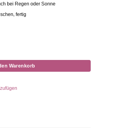
– auch bei Regen oder Sonne
schen, fertig
licher
ueller
is
 €.
 den Warenkorb
nzufügen