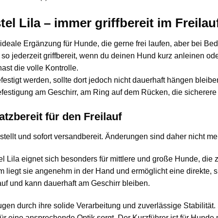
l Lila – immer griffbereit im Freilau
 ideale Ergänzung für Hunde, die gerne frei laufen, aber bei Bed
t so jederzeit griffbereit, wenn du deinen Hund kurz anleinen od
st die volle Kontrolle.
stigt werden, sollte dort jedoch nicht dauerhaft hängen bleib
 Befestigung am Geschirr, am Ring auf dem Rücken, die sichere
tzbereit für den Freilauf
estellt und sofort versandbereit. Änderungen sind daher nicht me
 Lila eignet sich besonders für mittlere und große Hunde, die z
m liegt sie angenehm in der Hand und ermöglicht eine direkte,
auf und kann dauerhaft am Geschirr bleiben.
 durch ihre solide Verarbeitung und zuverlässige Stabilität. S
r eine ansprechende Optik sorgt. Der Kurzführer ist für Hunde 