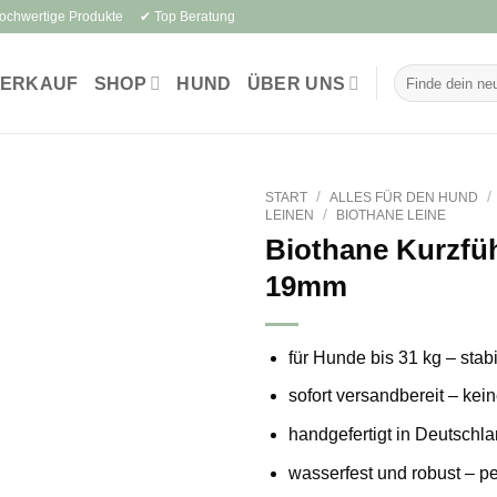
Hochwertige Produkte ✔ Top Beratung
Suchen
VERKAUF
SHOP
HUND
ÜBER UNS
nach:
/
/
START
ALLES FÜR DEN HUND
/
LEINEN
BIOTHANE LEINE
Biothane Kurzfüh
19mm
für Hunde bis 31 kg – stabi
sofort versandbereit – kei
handgefertigt in Deutschla
wasserfest und robust – pe