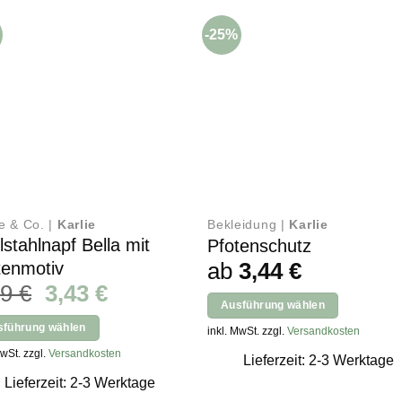
-25%
e & Co. |
Karlie
Bekleidung |
Karlie
lstahlnapf Bella mit
Pfotenschutz
ab
3,44
€
tenmotiv
Ursprünglicher
Aktueller
29
€
3,43
€
Ausführung wählen
Preis
Preis
Dieses
sführung wählen
inkl. MwSt. zzgl.
Versandkosten
war:
ist:
Produkt
s
MwSt. zzgl.
Versandkosten
4,29 €
3,43 €.
Lieferzeit: 2-3 Werktage
weist
kt
Lieferzeit: 2-3 Werktage
mehrere