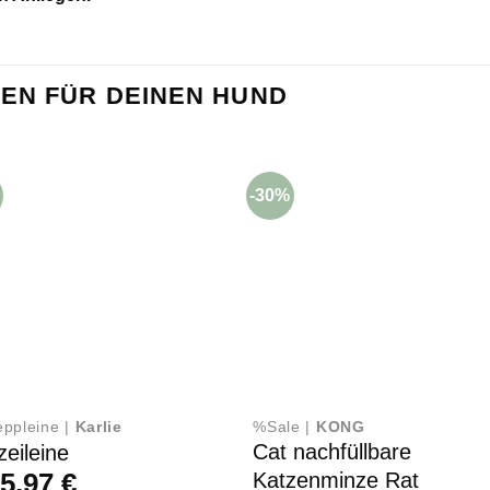
EN FÜR DEINEN HUND
-30%
eppleine |
Karlie
%Sale |
KONG
Cat nachfüllbare
zeileine
b
5,97
€
Katzenminze Rat