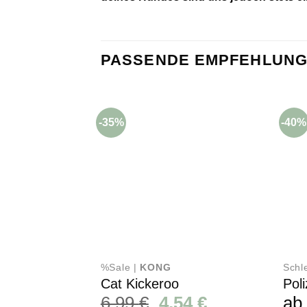
PASSENDE EMPFEHLUNG
-35%
-40%
%Sale |
KONG
Schl
Cat Kickeroo
Poli
Ursprünglicher
Aktueller
6,99
€
4,54
€
a