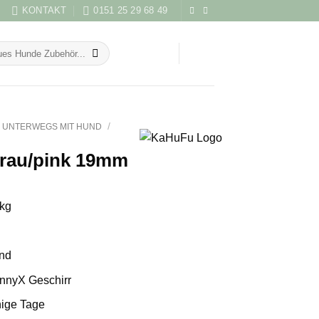
KONTAKT
0151 25 29 68 49
/
UNTERWEGS MIT HUND
grau/pink 19mm
kg
and
nnyX Geschirr
hige Tage