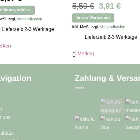
Ursprünglic
Aktue
5,59
€
3,91
€
sführung wählen
Preis
Preis
s
In den Warenkorb
MwSt. zzgl.
Versandkosten
war:
ist:
kt
inkl. MwSt. zzgl.
Versandkosten
5,59 €
3,91 
Lieferzeit: 2-3 Werktage
Lieferzeit: 2-3 Werktage
ere
rken
nten
Merken
onen
en
vigation
Zahlung & Versa
ktseite
e
lt
p
en
r uns
Q
letter