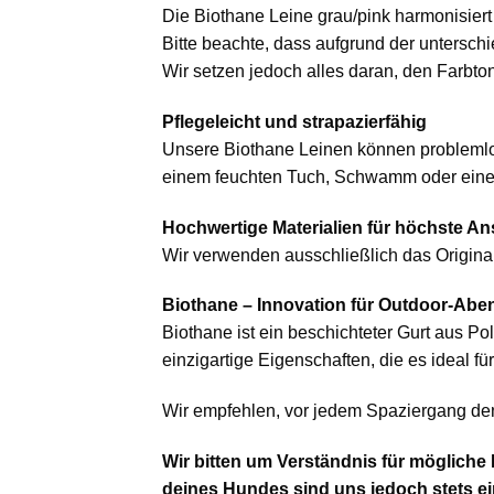
Die Biothane Leine grau/pink harmonisier
Bitte beachte, dass aufgrund der untersc
Wir setzen jedoch alles daran, den Farbton
Pflegeleicht und strapazierfähig
Unsere Biothane Leinen können problemlo
einem feuchten Tuch, Schwamm oder einer B
Hochwertige Materialien für höchste A
Wir verwenden ausschließlich das Origin
Biothane – Innovation für Outdoor-Abe
Biothane ist ein beschichteter Gurt aus P
einzigartige Eigenschaften, die es ideal f
Wir empfehlen, vor jedem Spaziergang den
Wir bitten um Verständnis für mögliche
deines Hundes sind uns jedoch stets ei