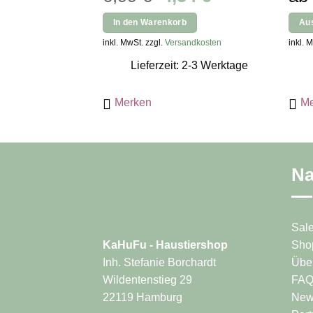
Preis
Preis
In den Warenkorb
Au
war:
ist:
Diese
inkl. MwSt. zzgl.
Versandkosten
inkl. 
6,99 €
4,54 €.
Produ
Lieferzeit: 2-3 Werktage
weist
mehr
Merken
Me
Varia
auf.
Die
Opti
könn
Na
auf
der
Produ
Sal
gewäh
Sho
KaHuFu - Haustiershop
werd
Übe
Inh. Stefanie Borchardt
FA
Wildentenstieg 29
News
22119 Hamburg