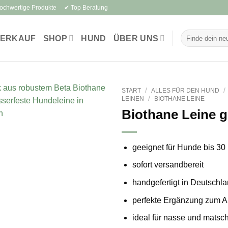
Hochwertige Produkte ✔ Top Beratung
Suchen
VERKAUF
SHOP
HUND
ÜBER UNS
nach:
/
/
START
ALLES FÜR DEN HUND
/
LEINEN
BIOTHANE LEINE
Biothane Leine 
geeignet für Hunde bis
30 
sofort versandbereit
handgefertigt in Deutschl
perfekte Ergänzung zum A
ideal für nasse und matsc