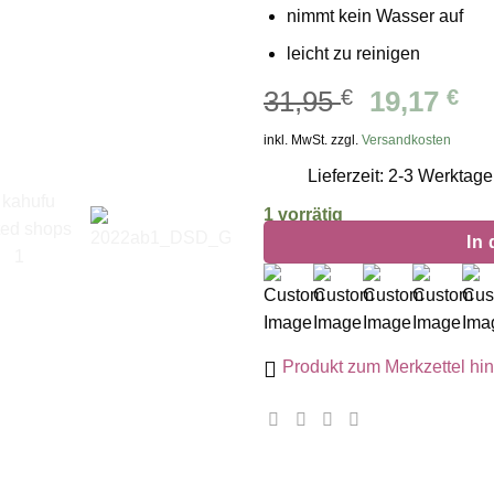
nimmt kein Wasser auf
leicht zu reinigen
Ursprüng
Ak
31,95
€
19,17
€
Preis
Pr
inkl. MwSt. zzgl.
Versandkosten
war:
ist
Lieferzeit: 2-3 Werktage
31,95 €
19
1 vorrätig
In
Produkt zum Merkzettel hi