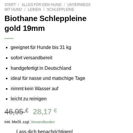
/
/
START
ALLES FÜR DEN HUND
UNTERWEGS
/
/
MIT HUND
LEINEN
SCHLEPPLEINE
Biothane Schleppleine
gold 19mm
geeignet für Hunde bis
31 kg
sofort versandbereit
handgefertigt in Deutschland
ideal für nasse und matschige Tage
nimmt kein Wasser auf
leicht zu reinigen
Ursprünglicher
Aktueller
46,95
€
28,17
€
Preis
Preis
inkl. MwSt. zzgl.
Versandkosten
war:
ist:
Lass dich benachrichtigen!