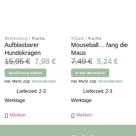
Bekleidung |
Karlie
%Sale |
Karlie
Aufblasbarer
Mouseball….fang die
Hundekragen
Maus
Ursprünglicher
Aktueller
Ursprüngli
Aktue
15,95
€
7,98
€
7,49
€
5,24
€
Preis
Preis
Preis
Preis
Ausführung wählen
In den Warenkorb
war:
ist:
war:
ist:
Dieses
inkl. MwSt. zzgl.
Versandkosten
inkl. MwSt. zzgl.
Versandkosten
15,95 €
7,98 €.
7,49 €
5,24 
Produkt
Lieferzeit: 2-3
Lieferzeit: 2-3
weist
mehrere
Werktage
Werktage
Varianten
auf.
Merken
Merken
Die
Optionen
können