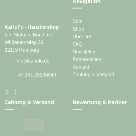
Navigation
auf
der
Produktseite
gewählt
Sale
werden
KaHuFu - Haustiershop
Shop
Inh. Stefanie Borchardt
Über uns
Wildentenstieg 29
FAQ
22119 Hamburg
Newsletter
Partnerseiten
info@kahufu.de
Kontakt
Zahlung & Versand
+49 151 25296849
Zahlung & Versand
Bewertung & Partner