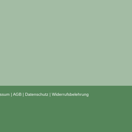
gewählt
werden
essum
|
AGB
|
Datenschutz
|
Widerrufsbelehrung