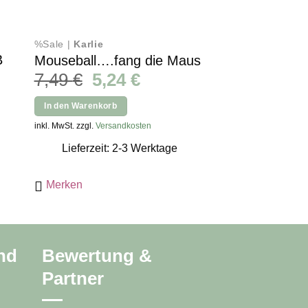
%Sale |
Karlie
Halsbänder |
Karli
B
Mouseball….fang die Maus
Art Sportiv Ba
Ursprünglicher
Aktueller
7,49
€
5,24
€
ab
0,75
€
icher
eller
Preis
Preis
In den Warenkorb
Ausführung wählen
s
war:
ist:
Dieses
inkl. MwSt. zzgl.
Versandkosten
inkl. MwSt. zzgl.
Versan
7,49 €
5,24 €.
Produkt
 €.
Lieferzeit: 2-3 Werktage
Lieferzeit: 2
weist
mehrere
Merken
Merken
Varianten
auf.
Die
Optionen
können
nd
Bewertung &
auf
Partner
der
Produktseite