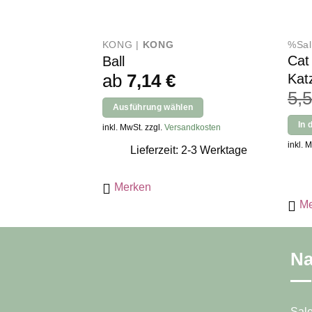
KONG |
KONG
%Sal
Cat
Ball
ab
7,14
€
Kat
5,
Ausführung wählen
Dieses
In 
inkl. MwSt. zzgl.
Versandkosten
Produkt
inkl. 
Lieferzeit: 2-3 Werktage
weist
mehrere
Merken
Varianten
Me
auf.
Die
Optionen
können
Na
auf
der
Produktseite
Sal