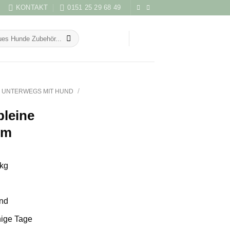
KONTAKT
0151 25 29 68 49
/
UNTERWEGS MIT HUND
pleine
mm
kg
and
hige Tage