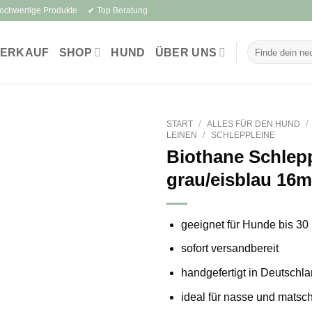
Hochwertige Produkte ✔ Top Beratung
Suchen
VERKAUF
SHOP
HUND
ÜBER UNS
nach:
/
/
START
ALLES FÜR DEN HUND
/
LEINEN
SCHLEPPLEINE
Biothane Schlep
grau/eisblau 16
geeignet für Hunde bis
30 
sofort versandbereit
handgefertigt in Deutschl
ideal für nasse und matsc