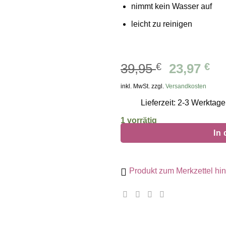
nimmt kein Wasser auf
leicht zu reinigen
Ursprüng
Ak
39,95
€
23,97
€
Preis
Pr
inkl. MwSt. zzgl.
Versandkosten
war:
ist
Lieferzeit: 2-3 Werktage
39,95 €
23
1 vorrätig
In
Produkt zum Merkzettel hi