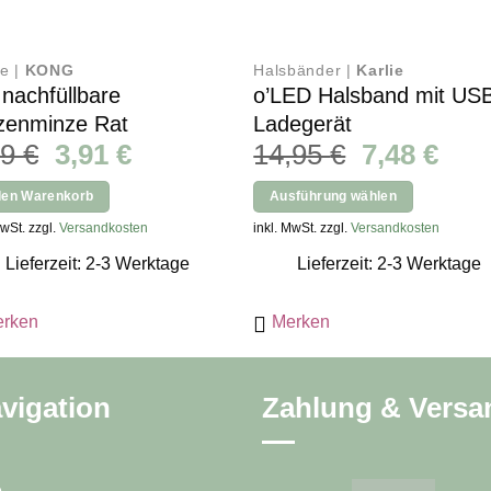
e |
KONG
Halsbänder |
Karlie
 nachfüllbare
o’LED Halsband mit US
zenminze Rat
Ladegerät
Ursprünglicher
Aktueller
Ursprüngl
Aktu
59
€
3,91
€
14,95
€
7,48
€
Preis
Preis
Preis
Prei
den Warenkorb
Ausführung wählen
war:
ist:
war:
ist:
Dieses
MwSt. zzgl.
Versandkosten
inkl. MwSt. zzgl.
Versandkosten
5,59 €
3,91 €.
14,95 €
7,48
Produkt
Lieferzeit: 2-3 Werktage
Lieferzeit: 2-3 Werktage
weist
mehrere
rken
Merken
Varianten
auf.
Die
vigation
Zahlung & Versa
Optionen
können
auf
der
e