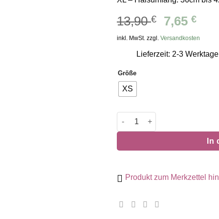
Ursprüng
Akt
13,90
€
7,65
€
Preis
Pre
inkl. MwSt. zzgl.
Versandkosten
war:
ist:
Lieferzeit: 2-3 Werktage
13,90 €
7,65
Größe
XS
Curli Basic Geschirr Air-Mesh
In
Produkt zum Merkzettel hi