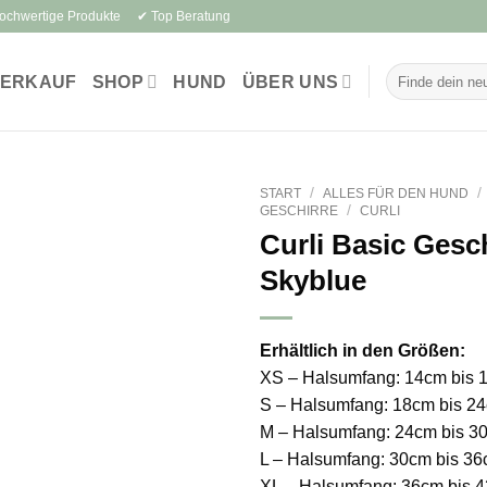
Hochwertige Produkte ✔ Top Beratung
Suchen
VERKAUF
SHOP
HUND
ÜBER UNS
nach:
/
/
START
ALLES FÜR DEN HUND
/
GESCHIRRE
CURLI
Curli Basic Gesc
Skyblue
Erhältlich in den Größen:
XS – Halsumfang: 14cm bis 
S – Halsumfang: 18cm bis 2
M – Halsumfang: 24cm bis 3
L – Halsumfang: 30cm bis 3
XL – Halsumfang: 36cm bis 