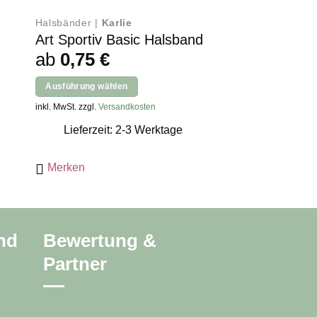
Halsbänder |
Karlie
%Sale |
Karlie
Art Sportiv Basic Halsband
PS Federn auf
Ursp
ab
0,75
€
2,99
€
2,2
her
ller
Prei
Ausführung wählen
In den Warenkorb
war
Dieses
inkl. MwSt. zzgl.
Versandkosten
inkl. MwSt. zzgl.
Versan
2,99
Produkt
€.
Lieferzeit: 2-3 Werktage
Lieferzeit: 2
weist
mehrere
Merken
Merken
Varianten
auf.
Die
Optionen
können
nd
Bewertung &
auf
Partner
der
Produktseite
gewählt
werden