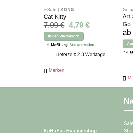
%Sale |
KONG
Gesc
Art
Cat Kitty
Ursprünglicher
Aktueller
7,99
€
4,79
€
Go 
Preis
Preis
a
In den Warenkorb
war:
ist:
Au
inkl. MwSt. zzgl.
Versandkosten
7,99 €
4,79 €.
Diese
inkl. 
Lieferzeit: 2-3 Werktage
Produ
weist
Merken
mehr
Me
Varia
auf.
Die
Na
Opti
könn
auf
der
Sal
Produ
Sho
KaHuFu - Haustiershop