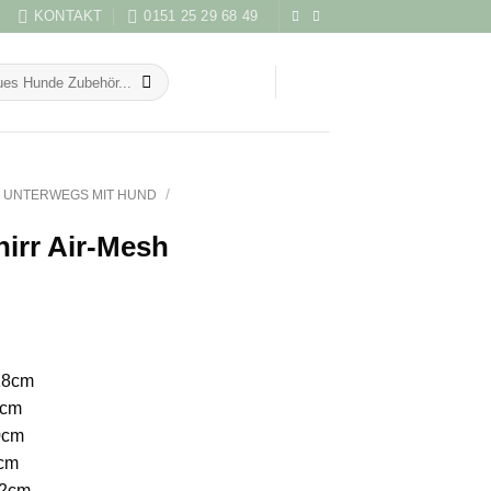
KONTAKT
0151 25 29 68 49
/
UNTERWEGS MIT HUND
hirr Air-Mesh
18cm
4cm
0cm
6cm
42cm