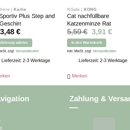
hirre |
Karlie
%Sale |
KONG
 Sportiv Plus Step and
Cat nachfüllbare
Geschirr
Katzenminze Rat
Ursprünglic
Aktue
b
3,48
€
5,59
€
3,91
€
Preis
Preis
sführung wählen
In den Warenkorb
war:
ist:
s
MwSt. zzgl.
Versandkosten
inkl. MwSt. zzgl.
Versandkosten
5,59 €
3,91 
kt
Lieferzeit: 2-3 Werktage
Lieferzeit: 2-3 Werktage
ere
rken
Merken
nten
vigation
Zahlung & Versa
onen
en
e
ktseite
p