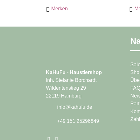
mehrere
Merken
Me
Varianten
auf.
Die
Optionen
können
Na
auf
der
Produktseite
Sal
gewählt
Sho
KaHuFu - Haustiershop
werden
Übe
Inh. Stefanie Borchardt
FA
Wildentenstieg 29
News
22119 Hamburg
Part
info@kahufu.de
Kont
Zah
+49 151 25296849