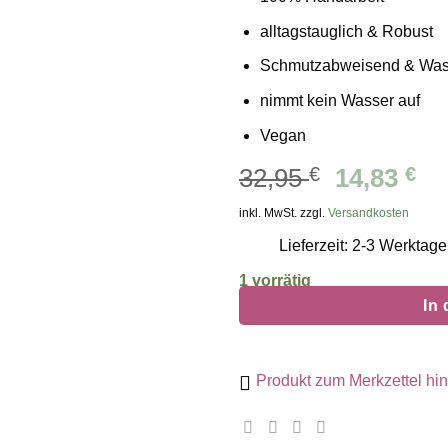
alltagstauglich & Robust
Schmutzabweisend & Was
nimmt kein Wasser auf
Vegan
Ursprüng
Ak
32,95
€
14,83
€
Preis
Pr
inkl. MwSt. zzgl.
Versandkosten
war:
ist
Lieferzeit: 2-3 Werktage
32,95 €
14
1 vorrätig
In
Produkt zum Merkzettel hi