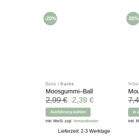
-20%
-30%
Bälle |
Karlie
%Sal
Moosgummi–Ball
Mou
Ursprünglicher
Aktueller
2,99
€
2,39
€
7,
Preis
Preis
Ausführung wählen
In 
war:
ist:
Dieses
inkl. MwSt. zzgl.
Versandkosten
inkl. 
2,99 €
2,39 €.
Produkt
Lieferzeit: 2-3 Werktage
weist