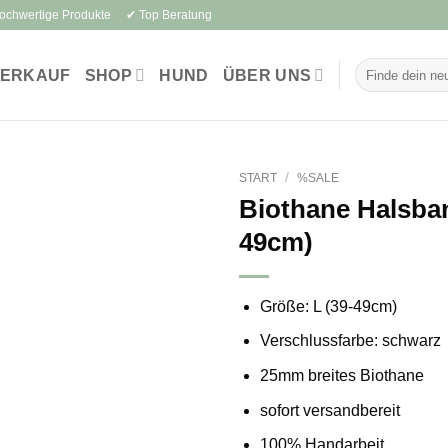
Hochwertige Produkte ✔ Top Beratung
Suchen
VERKAUF
SHOP
HUND
ÜBER UNS
nach:
/
START
%SALE
Biothane Halsban
49cm)
Größe: L (39-49cm)
Verschlussfarbe: schwarz
25mm breites Biothane
sofort versandbereit
100% Handarbeit