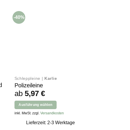
-40%
-20%
Schleppleine |
Karlie
Bälle |
Karlie
d
Polizeileine
Softball Launc
ab
5,97
€
ab
3,59
€
Ausführung wählen
Ausführung wählen
Dieses
Dieses
inkl. MwSt. zzgl.
Versandkosten
inkl. MwSt. zzgl.
Versan
Produkt
Produkt
Lieferzeit: 2-3 Werktage
Lieferzeit: 2
weist
weist