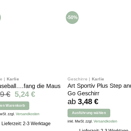
-50%
e |
Karlie
Geschirre |
Karlie
Art Sportiv Plus Step an
seball….fang die Maus
Ursprünglicher
Aktueller
49
€
5,24
€
Go Geschirr
Preis
Preis
ab
3,48
€
den Warenkorb
war:
ist:
Ausführung wählen
MwSt. zzgl.
Versandkosten
7,49 €
5,24 €.
Dieses
inkl. MwSt. zzgl.
Versandkosten
Lieferzeit: 2-3 Werktage
Produkt
Lieferzeit: 2-3 Werktage