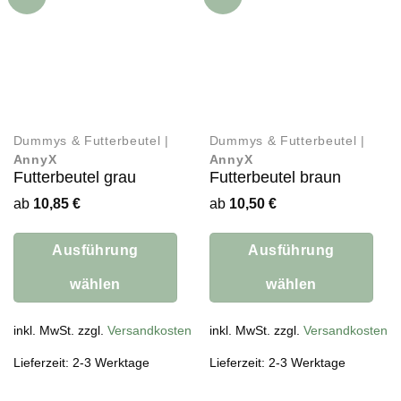
Dummys & Futterbeutel |
Dummys & Futterbeutel |
AnnyX
AnnyX
Futterbeutel grau
Futterbeutel braun
ab
10,85
€
ab
10,50
€
Ausführung
Ausführung
wählen
wählen
Dieses
Dieses
Produkt
inkl. MwSt. zzgl.
Versandkosten
Produkt
inkl. MwSt. zzgl.
Versandkosten
weist
weist
Lieferzeit: 2-3 Werktage
Lieferzeit: 2-3 Werktage
mehrere
mehrere
Varianten
Varianten