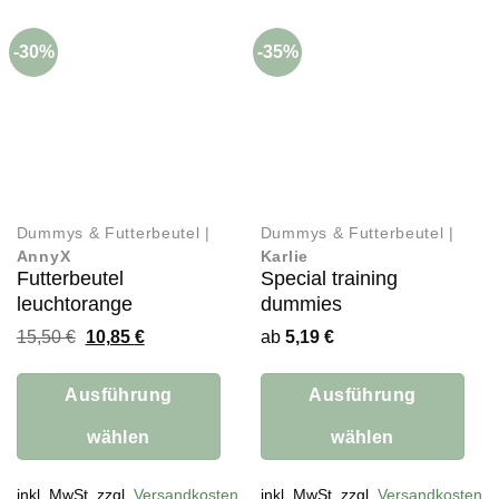
auf.
auf.
Die
Die
-30%
-35%
Optionen
Optionen
können
können
auf
auf
der
der
Produktseite
Produktseite
gewählt
gewählt
werden
werden
Dummys & Futterbeutel |
Dummys & Futterbeutel |
AnnyX
Karlie
Futterbeutel
Special training
leuchtorange
dummies
Ursprünglicher
Aktueller
15,50
€
10,85
€
ab
5,19
€
Preis
Preis
war:
ist:
15,50 €
10,85 €.
Ausführung
Ausführung
wählen
wählen
Dieses
Dieses
Produkt
inkl. MwSt. zzgl.
Versandkosten
Produkt
inkl. MwSt. zzgl.
Versandkosten