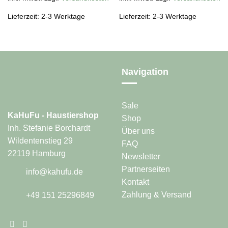
weist
weist
Lieferzeit: 2-3 Werktage
Lieferzeit: 2-3 Werktage
mehrere
mehrere
Varianten
Varianten
auf.
auf.
Die
Die
Optionen
Optionen
Navigation
können
können
auf
auf
der
der
Produktseite
Produktseite
Sale
KaHuFu - Haustiershop
gewählt
gewählt
Shop
werden
werden
Inh. Stefanie Borchardt
Über uns
Wildentenstieg 29
FAQ
22119 Hamburg
Newsletter
Partnerseiten
info@kahufu.de
Kontakt
Zahlung & Versand
+49 151 25296849