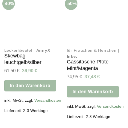
-40%
-50%
Leckerlibeutel |
AnnyX
für Frauchen & Herrchen |
Skewbag
Inke.
Gassitasche Pfote
leuchtgelb/silber
Mint/Magenta
Ursprünglicher
Aktueller
61,50
€
36,90
€
Preis
Preis
Ursprünglicher
Aktueller
74,95
€
37,48
€
war:
ist:
Preis
Preis
61,50 €
36,90 €.
In den Warenkorb
war:
ist:
74,95 €
37,48 €.
In den Warenkorb
inkl. MwSt. zzgl.
Versandkosten
inkl. MwSt. zzgl.
Versandkosten
Lieferzeit: 2-3 Werktage
Lieferzeit: 2-3 Werktage