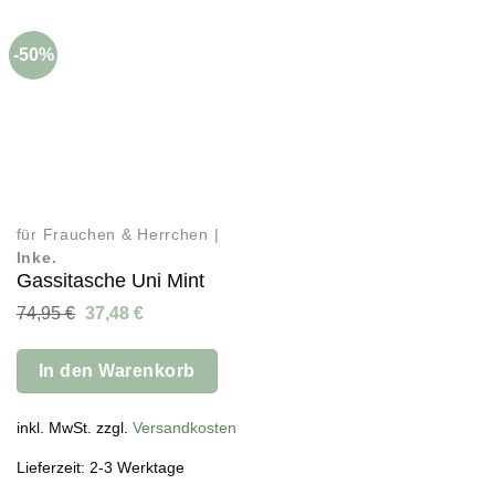
-50%
für Frauchen & Herrchen |
Inke.
Gassitasche Uni Mint
Ursprünglicher
Aktueller
74,95
€
37,48
€
Preis
Preis
war:
ist:
74,95 €
37,48 €.
In den Warenkorb
inkl. MwSt. zzgl.
Versandkosten
Lieferzeit: 2-3 Werktage