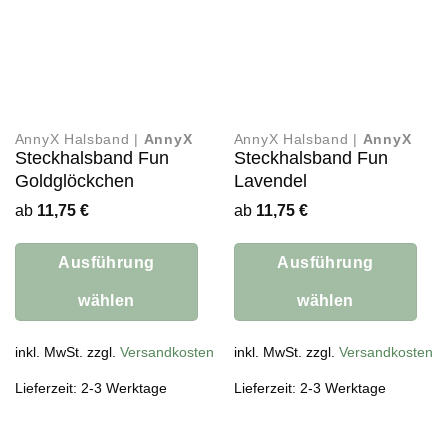
auf
der
Produktseite
gewählt
werden
AnnyX Halsband |
AnnyX
AnnyX Halsband |
AnnyX
Steckhalsband Fun
Steckhalsband Fun
Goldglöckchen
Lavendel
ab
11,75
€
ab
11,75
€
Ausführung
Ausführung
wählen
wählen
Dieses
Dieses
Produkt
inkl. MwSt. zzgl.
Versandkosten
Produkt
inkl. MwSt. zzgl.
Versandkosten
weist
weist
Lieferzeit: 2-3 Werktage
Lieferzeit: 2-3 Werktage
mehrere
mehrere
Varianten
Varianten
auf.
auf.