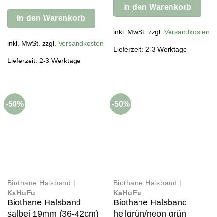
Preis
Preis
25,95 €
12,98 €.
In den Warenkorb
war:
ist:
24,95 €
12,48 €.
In den Warenkorb
inkl. MwSt. zzgl.
Versandkosten
inkl. MwSt. zzgl.
Versandkosten
Lieferzeit: 2-3 Werktage
Lieferzeit: 2-3 Werktage
-50%
-50%
Biothane Halsband |
Biothane Halsband |
KaHuFu
KaHuFu
Biothane Halsband
Biothane Halsband
salbei 19mm (36-42cm)
hellgrün/neon grün