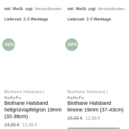
inkl. MwSt. zzgl.
Versandkosten
inkl. MwSt. zzgl.
Versandkosten
Lieferzeit: 2-3 Werktage
Lieferzeit: 2-3 Werktage
-50%
-50%
Biothane Halsband |
Biothane Halsband |
KaHuFu
KaHuFu
Biothane Halsband
Biothane Halsband
hellgrün/apfelgrün 19mm
limone 19mm (37-43cm)
(32-38cm)
Ursprünglicher
Aktueller
25,95
€
12,98
€
Preis
Preis
Ursprünglicher
Aktueller
24,95
€
12,48
€
war:
ist: