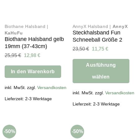
Biothane Halsband |
AnnyX Halsband |
AnnyX
Steckhalsband Fun
KaHuFu
Biothane Halsband gelb
Schneeball Größe 2
19mm (37-43cm)
Ursprünglicher
Aktueller
23,50
€
11,75
€
Preis
Preis
Ursprünglicher
Aktueller
25,95
€
12,98
€
war:
ist:
Preis
Preis
23,50 €
11,75 €.
war:
ist:
Ausführung
25,95 €
12,98 €.
In den Warenkorb
wählen
Dieses
inkl. MwSt. zzgl.
Versandkosten
Produkt
inkl. MwSt. zzgl.
Versandkosten
Lieferzeit: 2-3 Werktage
weist
Lieferzeit: 2-3 Werktage
mehrere
Varianten
auf.
Die
-50%
-50%
Optionen
können