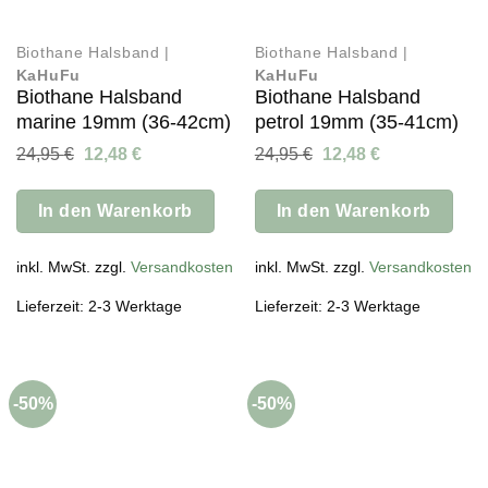
Biothane Halsband |
Biothane Halsband |
KaHuFu
KaHuFu
Biothane Halsband
Biothane Halsband
marine 19mm (36-42cm)
petrol 19mm (35-41cm)
Ursprünglicher
Aktueller
Ursprünglicher
Aktueller
24,95
€
12,48
€
24,95
€
12,48
€
Preis
Preis
Preis
Preis
war:
ist:
war:
ist:
24,95 €
12,48 €.
24,95 €
12,48 €.
In den Warenkorb
In den Warenkorb
inkl. MwSt. zzgl.
Versandkosten
inkl. MwSt. zzgl.
Versandkosten
Lieferzeit: 2-3 Werktage
Lieferzeit: 2-3 Werktage
-50%
-50%