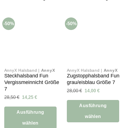
Varianten
Varianten
auf.
auf.
Die
Die
-50%
-50%
Optionen
Optionen
können
können
auf
auf
der
der
Produktseite
Produktseite
gewählt
gewählt
werden
werden
AnnyX Halsband |
AnnyX
AnnyX Halsband |
AnnyX
Steckhalsband Fun
Zugstopphalsband Fun
Vergissmeinnicht Größe
grau/eisblau Größe 7
7
Ursprünglicher
Aktueller
28,00
€
14,00
€
Preis
Preis
Ursprünglicher
Aktueller
28,50
€
14,25
€
war:
ist:
Preis
Preis
28,00 €
14,00 €.
Ausführung
war:
ist:
28,50 €
14,25 €.
Ausführung
wählen
wählen
Dieses