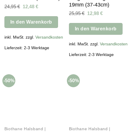
19mm (37-43cm)
Ursprünglicher
Aktueller
24,95
€
12,48
€
Preis
Preis
Ursprünglicher
Aktueller
25,95
€
12,98
€
war:
ist:
Preis
Preis
24,95 €
12,48 €.
In den Warenkorb
war:
ist:
25,95 €
12,98 €.
In den Warenkorb
inkl. MwSt. zzgl.
Versandkosten
inkl. MwSt. zzgl.
Versandkosten
Lieferzeit: 2-3 Werktage
Lieferzeit: 2-3 Werktage
-50%
-50%
Biothane Halsband |
Biothane Halsband |