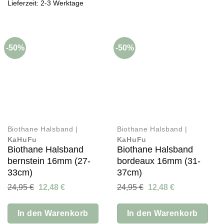
Varianten
Lieferzeit: 2-3 Werktage
auf.
Die
Optionen
können
-50%
-50%
auf
der
Produktseite
gewählt
werden
Biothane Halsband |
Biothane Halsband |
KaHuFu
KaHuFu
Biothane Halsband
Biothane Halsband
bernstein 16mm (27-
bordeaux 16mm (31-
33cm)
37cm)
Ursprünglicher
Aktueller
Ursprünglicher
Aktueller
24,95
€
12,48
€
24,95
€
12,48
€
Preis
Preis
Preis
Preis
war:
ist:
war:
ist:
24,95 €
12,48 €.
24,95 €
12,48 €.
In den Warenkorb
In den Warenkorb