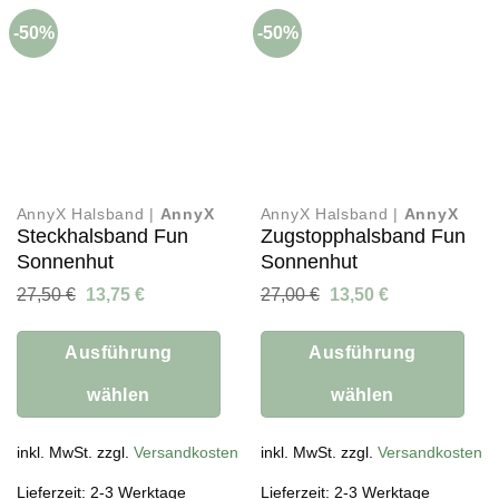
Die
Die
-50%
-50%
Optionen
Optionen
können
können
auf
auf
der
der
Produktseite
Produktseite
gewählt
gewählt
werden
werden
AnnyX Halsband |
AnnyX
AnnyX Halsband |
AnnyX
Steckhalsband Fun
Zugstopphalsband Fun
Sonnenhut
Sonnenhut
Ursprünglicher
Aktueller
Ursprünglicher
Aktueller
27,50
€
13,75
€
27,00
€
13,50
€
Preis
Preis
Preis
Preis
war:
ist:
war:
ist:
27,50 €
13,75 €.
27,00 €
13,50 €.
Ausführung
Ausführung
wählen
wählen
Dieses
Dieses
Produkt
inkl. MwSt. zzgl.
Versandkosten
Produkt
inkl. MwSt. zzgl.
Versandkosten
weist
weist
Lieferzeit: 2-3 Werktage
Lieferzeit: 2-3 Werktage
mehrere
mehrere