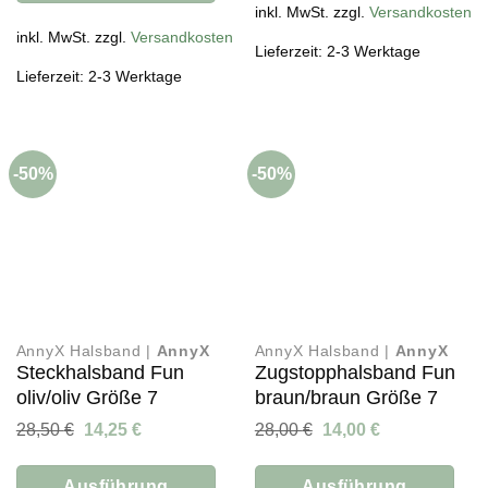
Produkt
inkl. MwSt. zzgl.
Versandkosten
Dieses
weist
Produkt
inkl. MwSt. zzgl.
Versandkosten
Lieferzeit: 2-3 Werktage
mehrere
weist
Lieferzeit: 2-3 Werktage
Varianten
mehrere
auf.
Varianten
Die
auf.
Optionen
Die
können
-50%
-50%
Optionen
auf
können
der
auf
Produktseite
der
gewählt
Produktseite
werden
gewählt
werden
AnnyX Halsband |
AnnyX
AnnyX Halsband |
AnnyX
Steckhalsband Fun
Zugstopphalsband Fun
oliv/oliv Größe 7
braun/braun Größe 7
Ursprünglicher
Aktueller
Ursprünglicher
Aktueller
28,50
€
14,25
€
28,00
€
14,00
€
Preis
Preis
Preis
Preis
war:
ist:
war:
ist:
28,50 €
14,25 €.
28,00 €
14,00 €.
Ausführung
Ausführung