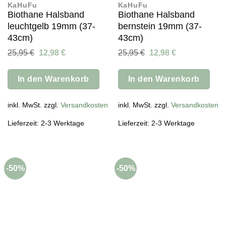
KaHuFu
KaHuFu
Biothane Halsband
Biothane Halsband
leuchtgelb 19mm (37-
bernstein 19mm (37-
43cm)
43cm)
Ursprünglicher
Aktueller
Ursprünglicher
Aktueller
25,95
€
12,98
€
25,95
€
12,98
€
Preis
Preis
Preis
Preis
war:
ist:
war:
ist:
25,95 €
12,98 €.
25,95 €
12,98 €.
In den Warenkorb
In den Warenkorb
inkl. MwSt. zzgl.
Versandkosten
inkl. MwSt. zzgl.
Versandkosten
Lieferzeit: 2-3 Werktage
Lieferzeit: 2-3 Werktage
-50%
-50%