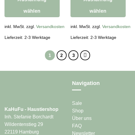
wählen
wählen
Dieses
Dieses
Produkt
inkl. MwSt. zzgl.
Versandkosten
Produkt
inkl. MwSt. zzgl.
Versandkosten
weist
weist
Lieferzeit: 2-3 Werktage
Lieferzeit: 2-3 Werktage
mehrere
mehrere
Varianten
Varianten
auf.
auf.
1
2
3
Die
Die
Optionen
Optionen
können
können
auf
auf
Navigation
der
der
Produktseite
Produktseite
gewählt
gewählt
werden
werden
Sale
KaHuFu - Haustiershop
Shop
Inh. Stefanie Borchardt
Über uns
Wildentenstieg 29
FAQ
22119 Hamburg
Newsletter