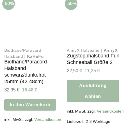
-50%
-50%
Biothane/Paracord
AnnyX Halsband |
AnnyX
Zugstopphalsband Fun
Halsband |
KaHuFu
Biothane/Paracord
Schneeball Größe 2
Halsband
Ursprünglicher
Aktueller
22,50
€
11,25
€
schwarz/dunkelrot
Preis
Preis
war:
ist:
25mm (42-48cm)
22,50 €
11,25 €.
Ausführung
Ursprünglicher
Aktueller
32,95
€
16,48
€
Preis
Preis
wählen
war:
ist:
32,95 €
16,48 €.
In den Warenkorb
Dieses
Produkt
inkl. MwSt. zzgl.
Versandkosten
weist
inkl. MwSt. zzgl.
Versandkosten
Lieferzeit: 2-3 Werktage
mehrere