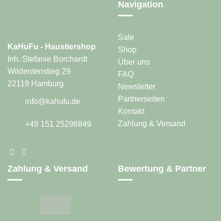
der
Navigation
Produktseite
gewählt
werden
Sale
KaHuFu - Haustiershop
Shop
Inh. Stefanie Borchardt
Über uns
Wildentenstieg 29
FAQ
22119 Hamburg
Newsletter
Partnerseiten
info@kahufu.de
Kontakt
Zahlung & Versand
+49 151 25296849
Zahlung & Versand
Bewertung & Partner