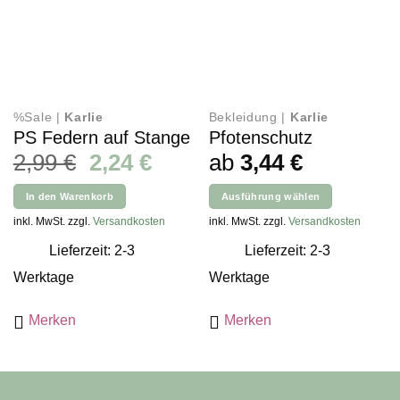
%Sale |
Karlie
Bekleidung |
Karlie
PS Federn auf Stange
Pfotenschutz
Ursprünglicher
Aktueller
2,99
€
2,24
€
ab
3,44
€
Preis
Preis
In den Warenkorb
Ausführung wählen
war:
ist:
Dieses
inkl. MwSt. zzgl.
Versandkosten
inkl. MwSt. zzgl.
Versandkosten
2,99 €
2,24 €.
Produkt
Lieferzeit: 2-3
Lieferzeit: 2-3
weist
mehrere
Werktage
Werktage
Varianten
auf.
Merken
Merken
Die
Optionen
können
auf