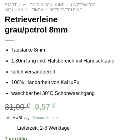
/
/
START
ALLES FÜR DEN HUND
UNTERWEGS
/
/
MIT HUND
LEINEN
RETRIEVERLEINE
Retrieverleine
grau/petrol 8mm
Taustärke 8mm
1,80m lang inkl. Halsbereich mit Handschlaufe
sofort versandbereit
100% Handarbeit von KaHuFu
waschbar bei 30°C Schonwaschgang
Ursprünglicher
Aktueller
31,90
€
9,57
€
Preis
Preis
inkl. MwSt. zzgl.
Versandkosten
war:
ist:
Lieferzeit: 2-3 Werktage
31,90 €
9,57 €.
1 vorrätig