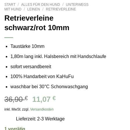
/
/
START
ALLES FÜR DEN HUND
UNTERWEGS
/
/
MIT HUND
LEINEN
RETRIEVERLEINE
Retrieverleine
schwarz/rot 10mm
Taustärke 10mm
1,80m lang inkl. Halsbereich mit Handschlaufe
sofort versandbereit
100% Handarbeit von KaHuFu
waschbar bei 30°C Schonwaschgang
Ursprünglicher
Aktueller
36,90
€
11,07
€
Preis
Preis
inkl. MwSt. zzgl.
Versandkosten
war:
ist:
Lieferzeit: 2-3 Werktage
36,90 €
11,07 €.
1 vorrätig