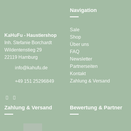
auf
auf
der
der
Navigation
Produktseite
Produktseite
gewählt
gewählt
werden
werden
Sale
KaHuFu - Haustiershop
Shop
Inh. Stefanie Borchardt
Über uns
Wildentenstieg 29
FAQ
22119 Hamburg
Newsletter
Partnerseiten
info@kahufu.de
Kontakt
Zahlung & Versand
+49 151 25296849
Zahlung & Versand
Bewertung & Partner