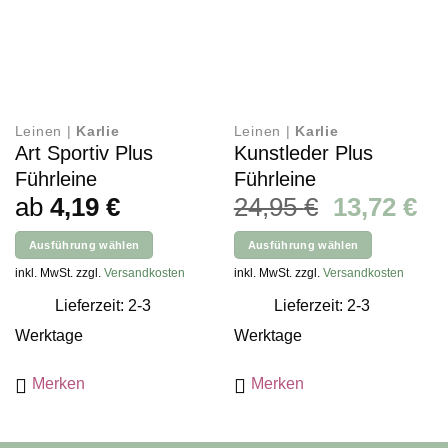
Leinen |
Karlie
Leinen |
Karlie
Art Sportiv Plus
Kunstleder Plus
Führleine
Führleine
Ursprüngl
Ak
ab
4,19
€
24,95
€
13,72
€
Preis
Pr
Ausführung wählen
Ausführung wählen
war:
ist
Dieses
Dieses
inkl. MwSt. zzgl.
Versandkosten
inkl. MwSt. zzgl.
Versandkosten
24,95 €
13
Produkt
Produkt
Lieferzeit: 2-3
Lieferzeit: 2-3
weist
weist
mehrere
mehrere
Werktage
Werktage
Varianten
Varianten
auf.
auf.
Merken
Merken
Die
Die
Optionen
Optionen
können
können