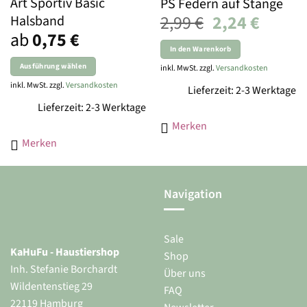
Art Sportiv Basic
PS Federn auf Stange
Ursprünglich
Aktuel
2,99
€
2,24
€
Halsband
ab
0,75
€
Preis
Preis
In den Warenkorb
war:
ist:
Ausführung wählen
inkl. MwSt. zzgl.
Versandkosten
2,99 €
2,24 €.
Dieses
inkl. MwSt. zzgl.
Versandkosten
Lieferzeit: 2-3 Werktage
Produkt
Lieferzeit: 2-3 Werktage
weist
Merken
mehrere
Varianten
Merken
auf.
Die
Optionen
Navigation
können
auf
der
Sale
Produktseite
KaHuFu - Haustiershop
Shop
gewählt
Inh. Stefanie Borchardt
werden
Über uns
Wildentenstieg 29
FAQ
22119 Hamburg