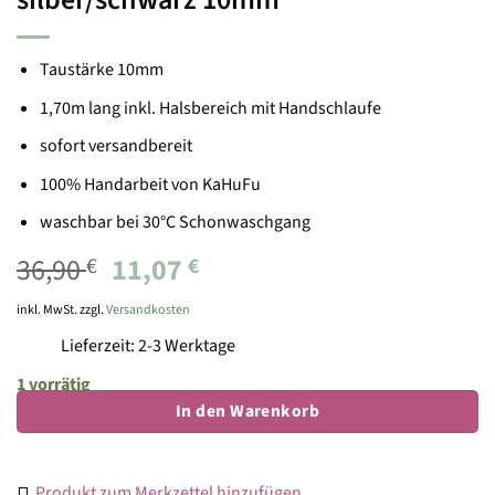
Taustärke 10mm
1,70m lang inkl. Halsbereich mit Handschlaufe
sofort versandbereit
100% Handarbeit von KaHuFu
waschbar bei 30°C Schonwaschgang
Ursprünglicher
Aktueller
36,90
11,07
€
€
Preis
Preis
inkl. MwSt. zzgl.
Versandkosten
war:
ist:
Lieferzeit: 2-3 Werktage
36,90 €
11,07 €.
1 vorrätig
In den Warenkorb
Produkt zum Merkzettel hinzufügen