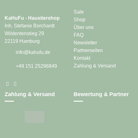
gewählt
Produktseite
werden
gewählt
Sale
werden
KaHuFu - Haustiershop
Shop
Inh. Stefanie Borchardt
Über uns
Wildentenstieg 29
FAQ
22119 Hamburg
Newsletter
Partnerseiten
info@kahufu.de
Kontakt
Zahlung & Versand
+49 151 25296849
Zahlung & Versand
Bewertung & Partner