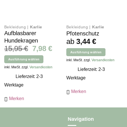
Bekleidung |
Karlie
Bekleidung |
Karlie
Aufblasbarer
Pfotenschutz
ab
3,44
€
Hundekragen
Ursprünglicher
Aktueller
15,95
€
7,98
€
Ausführung wählen
Preis
Preis
Dieses
Ausführung wählen
inkl. MwSt. zzgl.
Versandkosten
war:
ist:
Produkt
Dieses
inkl. MwSt. zzgl.
Versandkosten
15,95 €
7,98 €.
Lieferzeit: 2-3
weist
Produkt
Lieferzeit: 2-3
mehrere
Werktage
weist
Varianten
mehrere
Werktage
auf.
Varianten
Merken
Die
auf.
Merken
Optionen
Die
können
Optionen
auf
können
der
Navigation
auf
Produktseite
der