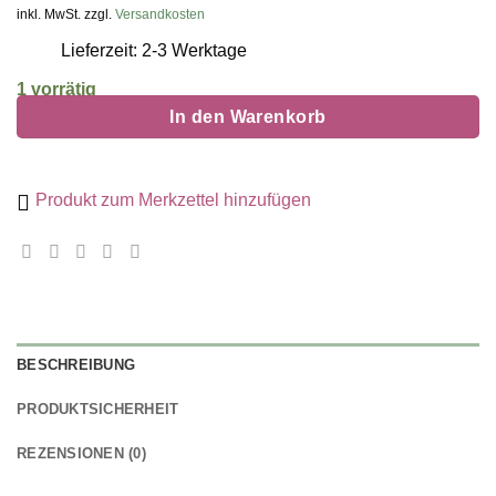
Preis
Preis
inkl. MwSt. zzgl.
Versandkosten
war:
ist:
Lieferzeit: 2-3 Werktage
44,90 €
17,96 €.
1 vorrätig
In den Warenkorb
Produkt zum Merkzettel hinzufügen
BESCHREIBUNG
PRODUKTSICHERHEIT
REZENSIONEN (0)