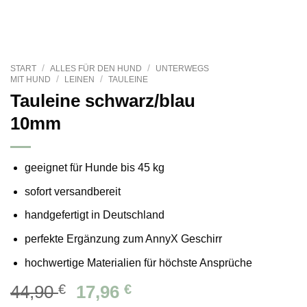
/
/
START
ALLES FÜR DEN HUND
UNTERWEGS
/
/
MIT HUND
LEINEN
TAULEINE
Tauleine schwarz/blau
10mm
geeignet für Hunde bis
45 kg
sofort versandbereit
handgefertigt in Deutschland
perfekte Ergänzung zum AnnyX Geschirr
hochwertige Materialien für höchste Ansprüche
Ursprünglicher
Aktueller
44,90
€
17,96
€