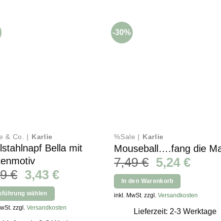
-30%
e & Co. |
Karlie
%Sale |
Karlie
lstahlnapf Bella mit
Mouseball….fang die M
Ursprünglic
Aktue
7,49
€
5,24
€
tenmotiv
Ursprünglicher
Aktueller
29
€
3,43
€
Preis
Preis
In den Warenkorb
Preis
Preis
war:
ist:
sführung wählen
inkl. MwSt. zzgl.
Versandkosten
war:
ist:
7,49 €
5,24 
s
MwSt. zzgl.
Versandkosten
4,29 €
3,43 €.
Lieferzeit: 2-3 Werktage
kt