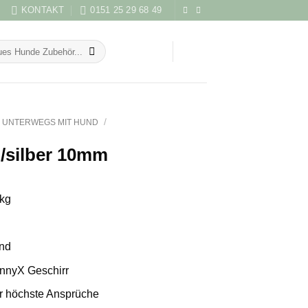
KONTAKT
0151 25 29 68 49
/
UNTERWEGS MIT HUND
z/silber 10mm
kg
and
nnyX Geschirr
ür höchste Ansprüche