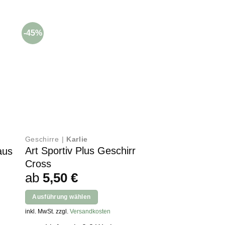
-45%
-30%
Geschirre |
Karlie
%Sale |
KONG
Art Sportiv Plus Geschirr
aus
Cat Window T
her
ller
Ursp
7,79
€
5,4
Cross
ab
5,50
€
Prei
In den Warenkorb
war
Ausführung wählen
inkl. MwSt. zzgl.
Versan
€.
7,79
Dieses
inkl. MwSt. zzgl.
Versandkosten
Lieferzeit: 2
Produkt