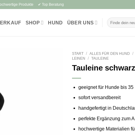
Hochwertige Produkte ✔ Top Beratung
Suchen
VERKAUF
SHOP
HUND
ÜBER UNS
nach:
/
/
START
ALLES FÜR DEN HUND
/
LEINEN
TAULEINE
Tauleine schwar
geeignet für Hunde bis
35 
sofort versandbereit
handgefertigt in Deutschl
perfekte Ergänzung zum A
hochwertige Materialien f