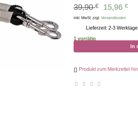
Ursprüng
Ak
39,90
€
15,96
€
Preis
Pr
inkl. MwSt. zzgl.
Versandkosten
war:
ist
Lieferzeit: 2-3 Werktage
39,90 €
15
1 vorrätig
In
Produkt zum Merkzettel hi