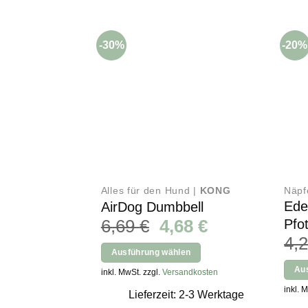
-30%
-20%
Alles für den Hund |
KONG
Näpf
Ede
AirDog Dumbbell
Ursprünglicher
Aktueller
6,69
€
4,68
€
Pfo
Preis
Preis
4,
Ausführung wählen
war:
ist:
Dieses
Au
inkl. MwSt. zzgl.
Versandkosten
6,69 €
4,68 €.
Produkt
Diese
inkl. 
Lieferzeit: 2-3 Werktage
weist
Produ