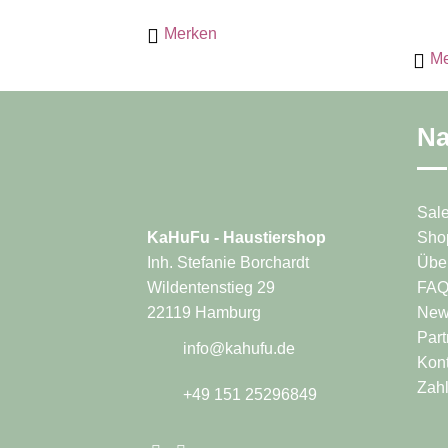
mehrere
weist
Merken
Varianten
mehr
Me
auf.
Varia
Die
auf.
Optionen
Die
können
Na
Opti
auf
könn
der
auf
Produktseite
der
Sal
gewählt
Produ
Sho
KaHuFu - Haustiershop
werden
gewäh
Übe
Inh. Stefanie Borchardt
werd
FA
Wildentenstieg 29
News
22119 Hamburg
Part
info@kahufu.de
Kont
Zah
+49 151 25296849