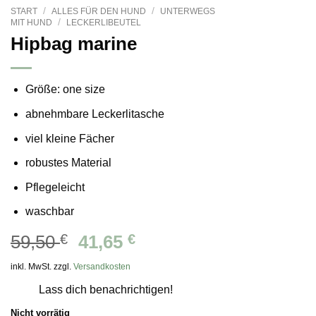
/
/
START
ALLES FÜR DEN HUND
UNTERWEGS
/
MIT HUND
LECKERLIBEUTEL
Hipbag marine
Größe: one size
abnehmbare Leckerlitasche
viel kleine Fächer
robustes Material
Pflegeleicht
waschbar
Ursprünglicher
Aktueller
59,50
€
41,65
€
Preis
Preis
inkl. MwSt. zzgl.
Versandkosten
war:
ist:
Lass dich benachrichtigen!
59,50 €
41,65 €.
Nicht vorrätig