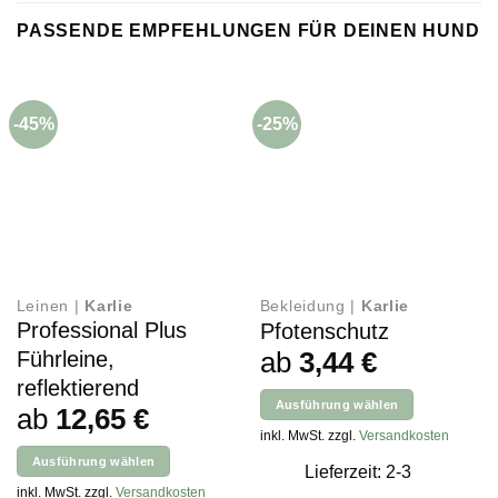
PASSENDE EMPFEHLUNGEN FÜR DEINEN HUND
-45%
-25%
Leinen |
Karlie
Bekleidung |
Karlie
Professional Plus
Pfotenschutz
ab
3,44
€
Führleine,
reflektierend
Ausführung wählen
ab
12,65
€
Dieses
inkl. MwSt. zzgl.
Versandkosten
Produkt
Ausführung wählen
Lieferzeit: 2-3
weist
Dieses
inkl. MwSt. zzgl.
Versandkosten