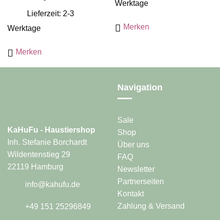
mehrere
Werktage
Produkt
Varianten
Lieferzeit: 2-3
weist
auf.
mehrere
Merken
Werktage
Die
Varianten
Optionen
auf.
Merken
können
Die
auf
Optionen
der
können
Produktseite
Navigation
auf
gewählt
der
werden
Produktseite
gewählt
Sale
werden
KaHuFu - Haustiershop
Shop
Inh. Stefanie Borchardt
Über uns
Wildentenstieg 29
FAQ
22119 Hamburg
Newsletter
Partnerseiten
info@kahufu.de
Kontakt
Zahlung & Versand
+49 151 25296849