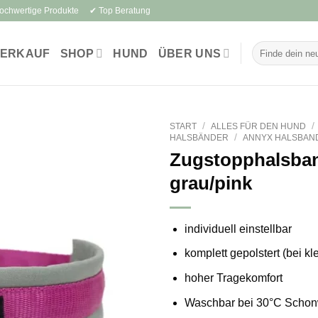
Hochwertige Produkte ✔ Top Beratung
Suchen
VERKAUF
SHOP
HUND
ÜBER UNS
nach:
/
/
START
ALLES FÜR DEN HUND
/
HALSBÄNDER
ANNYX HALSBAN
Zugstopphalsba
grau/pink
individuell einstellbar
komplett gepolstert (bei kl
hoher Tragekomfort
Waschbar bei 30°C Scho