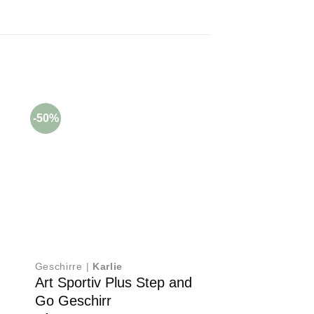
-50%
-45%
Geschirre |
Karlie
Leinen |
Karlie
Art Sportiv Plus Step and
Professional P
Go Geschirr
Führleine, refl