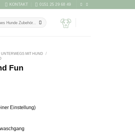
KONTAKT
0151 25 29 68 49
/
UNTERWEGS MIT HUND
D
nd Fun
einer Einstellung)
nwaschgang