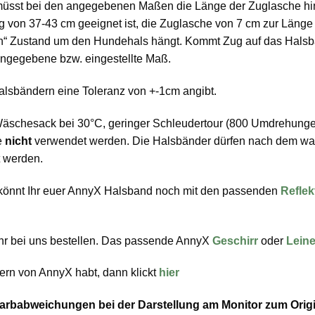
r müsst bei den angegebenen Maßen die Länge der Zuglasche hin
g von 37-43 cm geeignet ist, die Zuglasche von 7 cm zur Län
“ Zustand um den Hundehals hängt. Kommt Zug auf das Halsban
 angegebene bzw. eingestellte Maß.
alsbändern eine Toleranz von +-1cm angibt.
Wäschesack bei 30°C, geringer Schleudertour (800 Umdrehungen
e
nicht
verwendet werden. Die Halsbänder dürfen nach dem w
t werden.
n könnt Ihr euer AnnyX Halsband noch mit den passenden
Reflek
hr bei uns bestellen. Das passende AnnyX
Geschirr
oder
Lein
ern von AnnyX habt, dann klickt
hier
u Farbabweichungen bei der Darstellung am Monitor zum Or