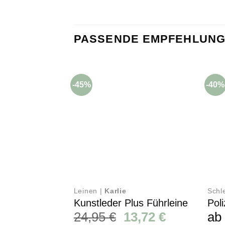
PASSENDE EMPFEHLUNG
-45%
-40%
Leinen |
Karlie
Schl
Kunstleder Plus Führleine
Poli
Ursprünglicher
Aktueller
24,95
€
13,72
€
a