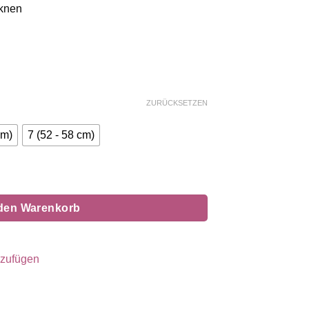
cknen
ZURÜCKSETZEN
cm)
7 (52 - 58 cm)
pink Menge
 den Warenkorb
nzufügen