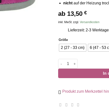
nicht
auf der Heizung tro
ab
13,50
€
inkl. MwSt. zzgl.
Versandkosten
Lieferzeit: 2-3 Werktage
Größe
2 (27 - 33 cm)
6 (47 - 53 
Zugstopphalsband Fun grau/
In
Produkt zum Merkzettel hi