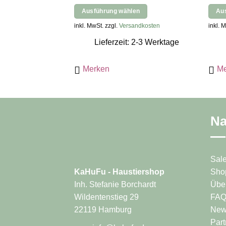
Preis
Preis
Ausführung wählen
Au
war:
ist:
Dieses
Diese
inkl. MwSt. zzgl.
Versandkosten
inkl. 
24,95 €
13,72 €.
Produkt
Produ
Lieferzeit: 2-3 Werktage
weist
weist
mehrere
mehr
Merken
Me
Varianten
Varia
auf.
auf.
Die
Die
Optionen
Opti
können
könn
Na
auf
auf
der
der
Produktseite
Produ
Sal
gewählt
gewäh
Sho
KaHuFu - Haustiershop
werden
werd
Übe
Inh. Stefanie Borchardt
FA
Wildentenstieg 29
News
22119 Hamburg
Part