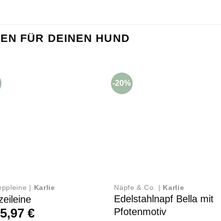
EN FÜR DEINEN HUND
-20%
eppleine |
Karlie
Näpfe & Co. |
Karlie
Edelstahlnapf Bella mit
zeileine
b
5,97
€
Pfotenmotiv