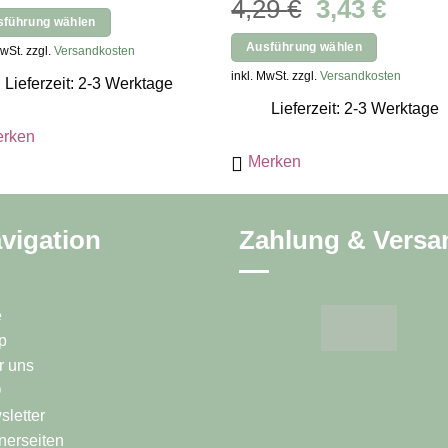
Ursprünglic
Aktue
4,29
€
3,43
€
sführung wählen
Preis
Preis
s
Ausführung wählen
MwSt. zzgl.
Versandkosten
war:
ist:
kt
Dieses
inkl. MwSt. zzgl.
Versandkosten
4,29 €
3,43 
Lieferzeit: 2-3 Werktage
Produkt
Lieferzeit: 2-3 Werktage
ere
weist
rken
nten
mehrere
Merken
Varianten
auf.
onen
Die
en
vigation
Zahlung & Versa
Optionen
können
auf
ktseite
der
e
lt
Produktseite
p
en
gewählt
r uns
werden
Q
letter
nerseiten