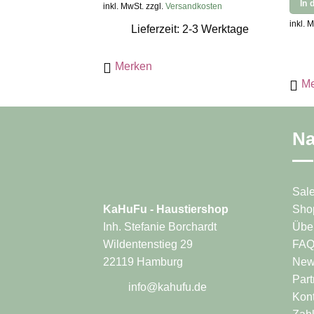
Dieses
In 
inkl. MwSt. zzgl.
Versandkosten
Produkt
inkl. 
Lieferzeit: 2-3 Werktage
weist
mehrere
Merken
Varianten
Me
auf.
Die
Optionen
können
Na
auf
der
Produktseite
Sal
gewählt
Sho
KaHuFu - Haustiershop
werden
Übe
Inh. Stefanie Borchardt
FA
Wildentenstieg 29
News
22119 Hamburg
Part
info@kahufu.de
Kont