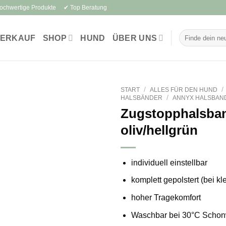
Hochwertige Produkte ✔ Top Beratung
Suchen
VERKAUF
SHOP
HUND
ÜBER UNS
nach:
/
/
START
ALLES FÜR DEN HUND
/
HALSBÄNDER
ANNYX HALSBAN
Zugstopphalsba
oliv/hellgrün
individuell einstellbar
komplett gepolstert (bei kl
hoher Tragekomfort
Waschbar bei 30°C Scho