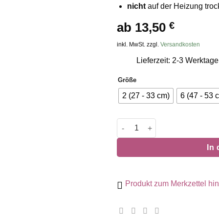
nicht
auf der Heizung tro
ab
13,50
€
inkl. MwSt. zzgl.
Versandkosten
Lieferzeit: 2-3 Werktage
Größe
2 (27 - 33 cm)
6 (47 - 53 
Zugstopphalsband Fun oliv/h
In
Produkt zum Merkzettel hi