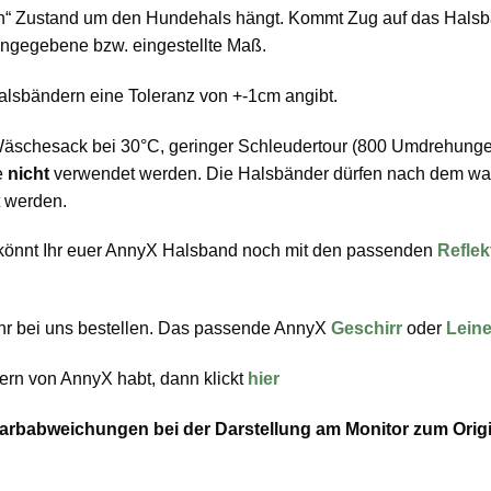
“ Zustand um den Hundehals hängt. Kommt Zug auf das Halsban
 angegebene bzw. eingestellte Maß.
alsbändern eine Toleranz von +-1cm angibt.
Wäschesack bei 30°C, geringer Schleudertour (800 Umdrehungen
e
nicht
verwendet werden. Die Halsbänder dürfen nach dem w
t werden.
n könnt Ihr euer AnnyX Halsband noch mit den passenden
Reflek
hr bei uns bestellen. Das passende AnnyX
Geschirr
oder
Lein
ern von AnnyX habt, dann klickt
hier
u Farbabweichungen bei der Darstellung am Monitor zum Or