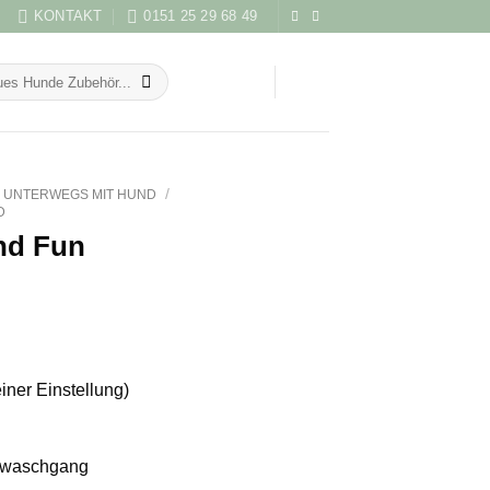
KONTAKT
0151 25 29 68 49
/
UNTERWEGS MIT HUND
D
nd Fun
einer Einstellung)
nwaschgang