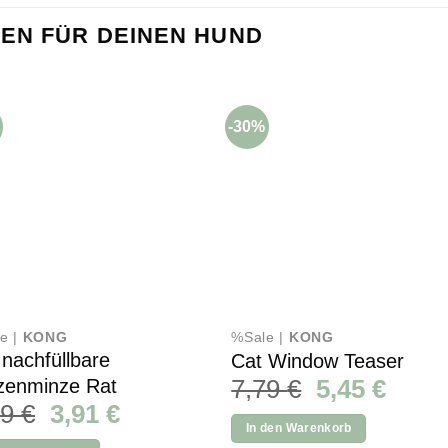
EN FÜR DEINEN HUND
-30%
e |
KONG
%Sale |
KONG
 nachfüllbare
Cat Window Teaser
Ursprünglic
Aktue
7,79
€
5,45
€
zenminze Rat
Ursprünglicher
Aktueller
59
€
3,91
€
Preis
Preis
In den Warenkorb
Preis
Preis
war:
ist: