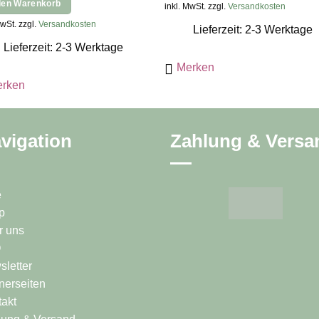
den Warenkorb
inkl. MwSt. zzgl.
Versandkosten
war:
ist:
7,79 €
5,45 
MwSt. zzgl.
Versandkosten
5,59 €
3,91 €.
Lieferzeit: 2-3 Werktage
Lieferzeit: 2-3 Werktage
Merken
rken
vigation
Zahlung & Versa
e
p
r uns
Q
letter
nerseiten
akt