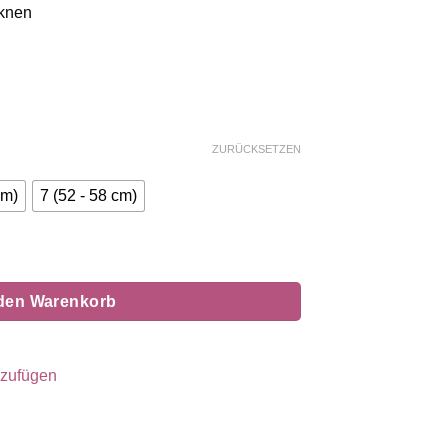
cknen
ZURÜCKSETZEN
cm)
7 (52 - 58 cm)
ellgrün Menge
 den Warenkorb
nzufügen